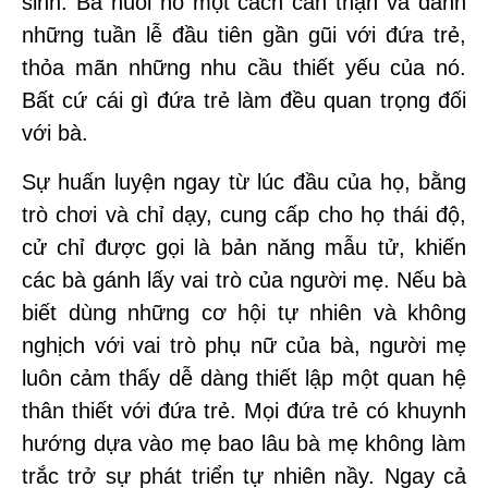
sinh. Bà nuôi nó một cách cẩn thận và dành
những tuần lễ đầu tiên gần gũi với đứa trẻ,
thỏa mãn những nhu cầu thiết yếu của nó.
Bất cứ cái gì đứa trẻ làm đều quan trọng đối
với bà.
Sự huấn luyện ngay từ lúc đầu của họ, bằng
trò chơi và chỉ dạy, cung cấp cho họ thái độ,
cử chỉ được gọi là bản năng mẫu tử, khiến
các bà gánh lấy vai trò của người mẹ. Nếu bà
biết dùng những cơ hội tự nhiên và không
nghịch với vai trò phụ nữ của bà, người mẹ
luôn cảm thấy dễ dàng thiết lập một quan hệ
thân thiết với đứa trẻ. Mọi đứa trẻ có khuynh
hướng dựa vào mẹ bao lâu bà mẹ không làm
trắc trở sự phát triển tự nhiên nầy. Ngay cả