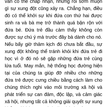
vẫn có thể chấp nhận, nhưng rồi sớm muộn
gì sự xung đột cũng xảy ra. Chẳng hạn, điều
đó có thể khởi sự khi đứa con thứ hai được
sinh ra và bà mẹ trở thành quá bận rộn với
đứa bé. Đứa trẻ đầu cảm thấy không còn
được sự chú ý mà trước đây bà dành cho nó.
Nếu bấy giờ thảm kịch đó chưa bắt đầu, sự
xung đột không thể tránh khỏi khi đứa trẻ đi
học vì ở đó nó sẽ gặp những đứa trẻ cùng
lứa tuổi. May mắn, hệ thống học đường hiện
tại của chúng ta giúp đỡ nhiều cho những
đứa trẻ được cưng chiều bằng cách làm cho
chúng thích nghi vào môi trường xã hội và
phát triển sự can đảm, độc lập, và cảm giác
xã hội, nhưng tất cả không giải quyết sự xung