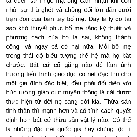
ta quên sự nhục mạ ông cảm nhận khi còn
nhỏ, sự thù ghét và chống đối lớn dần dưới
trận đòn của bàn tay bố mẹ. Đây là lý do tại
sao khó thuyết phục bố mẹ rằng kỷ thuật và
phương cách của họ là sai, không thành
công, và ngay cả có hại nữa. Mỗi bố mẹ
trong thái độ biểu tượng thế hệ mà họ bắt
chước. Bất cứ cố gắng nào để làm ảnh
hưởng tiến trình giáo dục có nét đặc thù cho
một gia đình đặc biệt, đều phải đối diện với
bức tường giáo dục truyền thống là cái được
thực hiện từ đời nọ sang đời kia. Thừa sản
tinh thần thì mạnh hơn và có tính cách quyết
định hơn bất cứ thừa sản vật lý nào. Có thể
là những đặc nét quốc gia hay chủng tộc ít