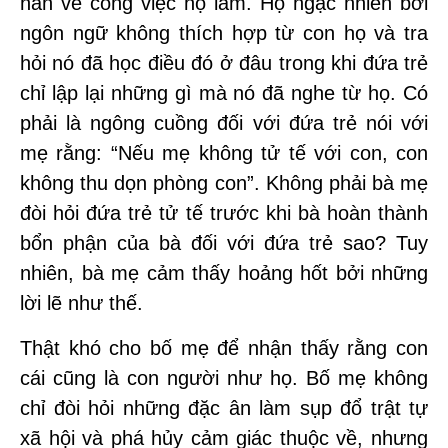
nàn về công việc họ làm. Họ ngạc nhiên bởi
ngôn ngữ không thích hợp từ con họ và tra
hỏi nó đã học điều đó ở đâu trong khi đứa trẻ
chỉ lập lại những gì mà nó đã nghe từ họ. Có
phải là ngông cuồng đối với đứa trẻ nói với
mẹ rằng: “Nếu mẹ không tử tế với con, con
không thu dọn phòng con”. Không phải bà mẹ
đòi hỏi đứa trẻ tử tế trước khi bà hoàn thành
bổn phận của bà đối với đứa trẻ sao? Tuy
nhiên, bà mẹ cảm thấy hoảng hốt bởi những
lời lẽ như thế.
Thật khó cho bố mẹ để nhận thấy rằng con
cái cũng là con người như họ. Bố mẹ không
chỉ đòi hỏi những đặc ân làm sụp đổ trật tự
xã hội và phá hủy cảm giác thuộc về, nhưng