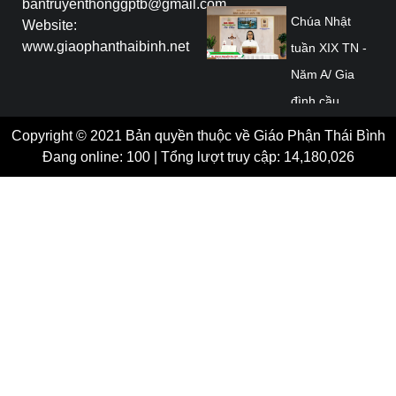
bantruyenthonggptb@gmail.com
Chúa Nhật
Website:
www.giaophanthaibinh.net
tuần XIX TN -
Năm A/ Gia
đình cầu
nguyện với Lời
Copyright © 2021 Bản quyền thuộc về Giáo Phận Thái Bình
Chúa/ Giáo
Đang online: 100 | Tổng lượt truy cập: 14,180,026
phận Thái
Bình
Trực tiếp:
Thánh lễ
mừng kính
Thánh Đa
Minh - Quan
Thầy Đức cha