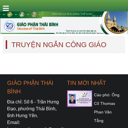
TRUYỆN NGẮN CÔNG GIÁO
GIÁO PHẬN THÁI
TIN MỚI NHẤT
BÌNH
Cáo phó: Ông
Địa chỉ: Số 6 - Trần Hưng
Cố Thomas
Đạo, phường Thái Bình,
Phan Văn
tỉnh Hưng Yên.
Tẵng
Email: