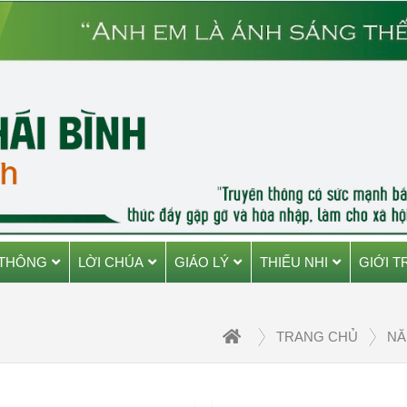
 THÔNG
LỜI CHÚA
GIÁO LÝ
THIẾU NHI
GIỚI T
H
TRANG CHỦ
NĂ