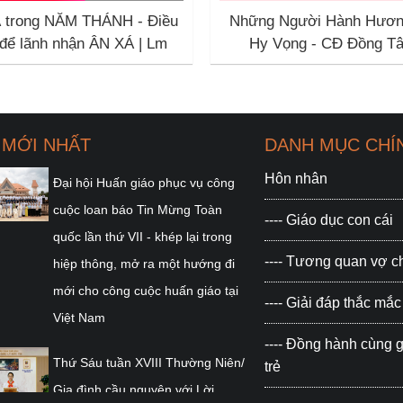
 trong NĂM THÁNH - Điều
Những Người Hành Hươn
 để lãnh nhận ÂN XÁ | Lm
Hy Vọng - CĐ Đồng Tâ
-rô Nguyễn Thanh Tùng
Pilgrims of Hope (Vietn
ver.)
 MỚI NHẤT
DANH MỤC CHÍ
Hôn nhân
Đại hội Huấn giáo phục vụ công
cuộc loan báo Tin Mừng Toàn
---- Giáo dục con cái
quốc lần thứ VII - khép lại trong
---- Tương quan vợ 
hiệp thông, mở ra một hướng đi
mới cho công cuộc huấn giáo tại
---- Giải đáp thắc m
Việt Nam
---- Đồng hành cùng g
Thứ Sáu tuần XVIII Thường Niên/
trẻ
Gia đình cầu nguyện với Lời