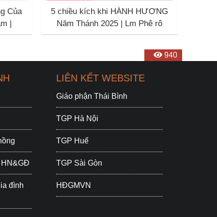
g Của
5 chiều kích khi HÀNH HƯƠNG
m |
Năm Thánh 2025 | Lm Phê rô
amese
Nguyễn Thanh Tùng
1165
1799
1157
1126
1238
956
954
940
NH
LIÊN KẾT WEBSITE
Giáo phận Thái Bình
TGP Hà Nội
chồng
TGP Huế
ắc HN&GĐ
TGP Sài Gòn
ia đình
HĐGMVN