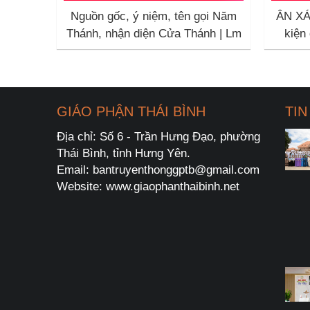
Nguồn gốc, ý niệm, tên gọi Năm
ÂN XÁ
Thánh, nhận diện Cửa Thánh | Lm
kiện
Pie Nguyễn Thanh Tùng
Phê
GIÁO PHẬN THÁI BÌNH
TIN
Địa chỉ: Số 6 - Trần Hưng Đạo, phường
Thái Bình, tỉnh Hưng Yên.
Email: bantruyenthonggptb@gmail.com
Website: www.giaophanthaibinh.net