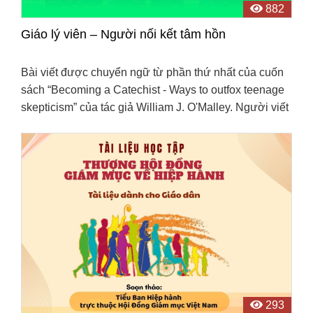
882
Giáo lý viên – Người nối kết tâm hồn
Bài viết được chuyển ngữ từ phần thứ nhất của cuốn
sách “Becoming a Catechist - Ways to outfox teenage
skepticism” của tác giả William J. O'Malley. Người viết
xin chọn tiêu đề “Giáo lý viên – Người nối ...
293