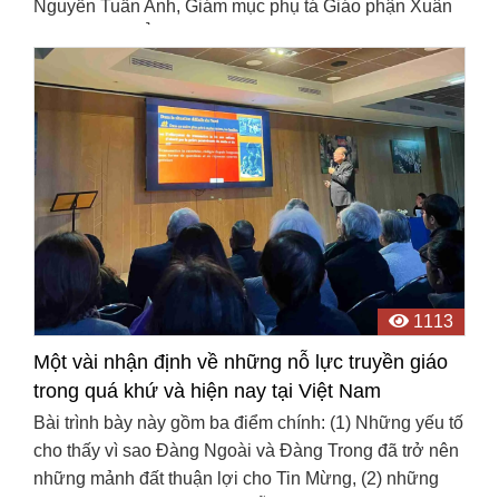
Nguyễn Tuấn Anh, Giám mục phụ tá Giáo phận Xuân
Lộc, Chủ tịch Ủy ban Truyền thông Xã hội trực thuộc
Hội ...
1113
Một vài nhận định về những nỗ lực truyền giáo
trong quá khứ và hiện nay tại Việt Nam
Bài trình bày này gồm ba điểm chính: (1) Những yếu tố
cho thấy vì sao Đàng Ngoài và Đàng Trong đã trở nên
những mảnh đất thuận lợi cho Tin Mừng, (2) những