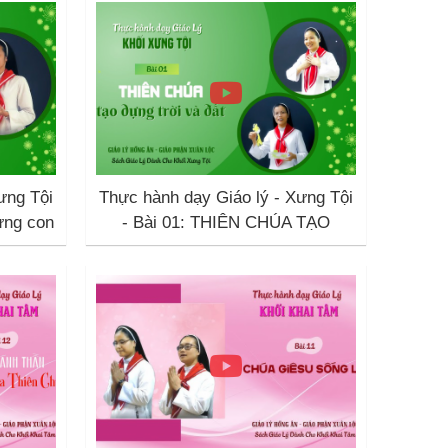
ưng Tội
Thực hành dạy Giáo lý - Xưng Tội
ựng con
- Bài 01: THIÊN CHÚA TẠO
DỰNG TRỜI VÀ ĐẤT