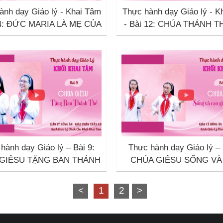
ành dạy Giáo lý - Khai Tâm
Thực hành dạy Giáo lý - K
14: ĐỨC MARIA LÀ MẸ CỦA
- Bài 12: CHÚA THÁNH T
EM
NGÔI BA THIÊN CH
hành dạy Giáo lý – Bài 9:
Thực hành dạy Giáo lý – 
GIÊSU TẶNG BAN THÁNH
CHÚA GIÊSU SỐNG VÀ
THỂ
GIẢNG TIN MỪNG
<
1
2
>