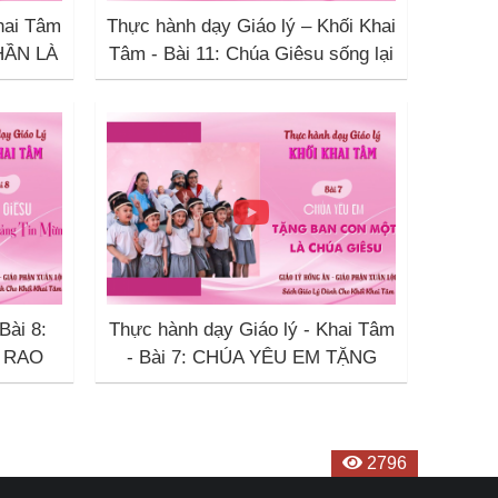
hai Tâm
Thực hành dạy Giáo lý – Khối Khai
HẦN LÀ
Tâm - Bài 11: Chúa Giêsu sống lại
ÚA
Bài 8:
Thực hành dạy Giáo lý - Khai Tâm
 RAO
- Bài 7: CHÚA YÊU EM TẶNG
BAN CON MỘT LÀ CHÚA GIÊSU
4191
3660
3711
3284
2375
2898
2653
2415
2146
2656
2629
2796