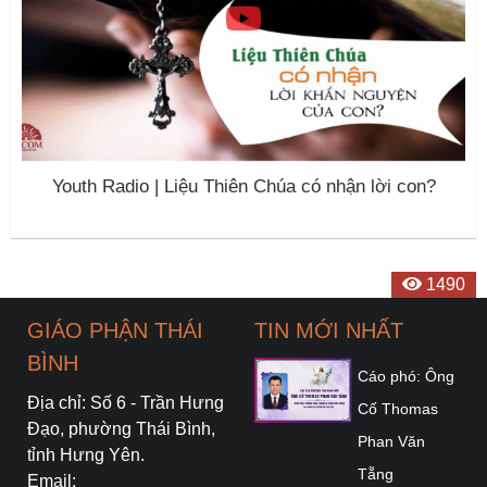
Youth Radio | Liệu Thiên Chúa có nhận lời con?
1520
1447
1199
1203
1431
1104
1450
1255
1140
1460
1394
1490
GIÁO PHẬN THÁI
TIN MỚI NHẤT
BÌNH
Cáo phó: Ông
Địa chỉ: Số 6 - Trần Hưng
Cố Thomas
Đạo, phường Thái Bình,
Phan Văn
tỉnh Hưng Yên.
Tẵng
Email: