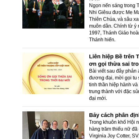
Ngọn nến sáng trong T
Nhi Giêsu được Mẹ Ma
Thiên Chúa, và sâu xa
muôn dân. Chính từ ý 
1997, Thánh Giáo hoàn
Thánh hiến.
Liên hiệp Bề trên 
ơn gọi thừa sai tr
Bài viết sau đây phản 
đương đại, mời gọi tu 
tinh thần hiệp hành và
trung thành với đặc sủ
đại mới.
Bảy cách phân địn
Trong khuôn khổ Hội 
hàng trăm thiếu nữ đã 
Virginia Joy Cotter, S