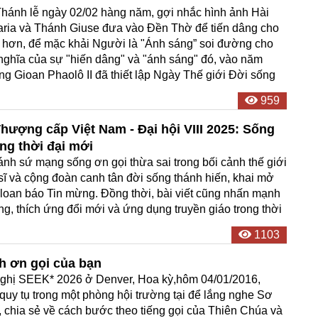
hánh lễ ngày 02/02 hàng năm, gợi nhắc hình ảnh Hài
ria và Thánh Giuse đưa vào Đền Thờ để tiến dâng cho
 hơn, để mặc khải Người là "Ánh sáng” soi đường cho
nghĩa của sự "hiến dâng" và "ánh sáng" đó, vào năm
g Gioan Phaolô II đã thiết lập Ngày Thế giới Đời sống
959
Thượng cấp Việt Nam - Đại hội VIII 2025: Sống
ong thời đại mới
ánh sứ mạng sống ơn gọi thừa sai trong bối cảnh thế giới
sĩ và cộng đoàn canh tân đời sống thánh hiến, khai mở
 loan báo Tin mừng. Đồng thời, bài viết cũng nhấn mạnh
ng, thích ứng đổi mới và ứng dụng truyền giáo trong thời
1103
h ơn gọi của bạn
nghị SEEK* 2026 ở Denver, Hoa kỳ,hôm 04/01/2016,
quy tụ trong một phòng hội trường tại để lắng nghe Sơ
V, chia sẻ về cách bước theo tiếng gọi của Thiên Chúa và