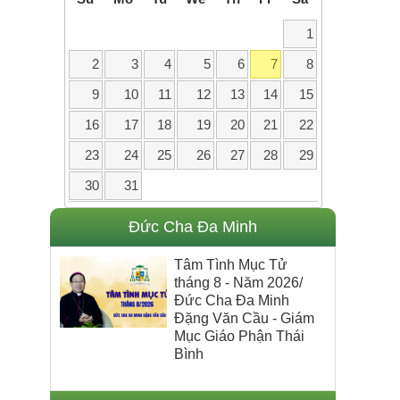
1
2
3
4
5
6
7
8
9
10
11
12
13
14
15
16
17
18
19
20
21
22
23
24
25
26
27
28
29
30
31
Đức Cha Đa Minh
Tâm Tình Mục Tử
tháng 8 - Năm 2026/
Đức Cha Đa Minh
Đặng Văn Cầu - Giám
Mục Giáo Phận Thái
Bình