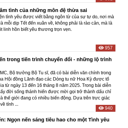
tâm tình của những môn đệ thừa sai
ện tình yêu được viết bằng ngôn từ của sự tự do, nơi mà
 là mỗi dịp Tết đến xuân về, không phải là rào cản, mà là
t linh hồn biết yêu thương trọn vẹn.
957
n trong tiến trình chuyển đổi - những lộ trình
MC, Bộ trưởng Bộ Tu sĩ, đã có bài diễn văn chính trong
ủa Hội đồng Lãnh đạo các Dòng tu nữ Hoa Kỳ được tổ
gia từ ngày 13 đến 16 tháng 8 năm 2025. Trong bài diễn
ấy đời sống thánh hiến được mời gọi trở thành dấu chỉ
à thế giới đang có nhiều biến động. Dựa trên trực giác
 tính ...
940
ến: Ngọn nến sáng tiêu hao cho một Tình yêu