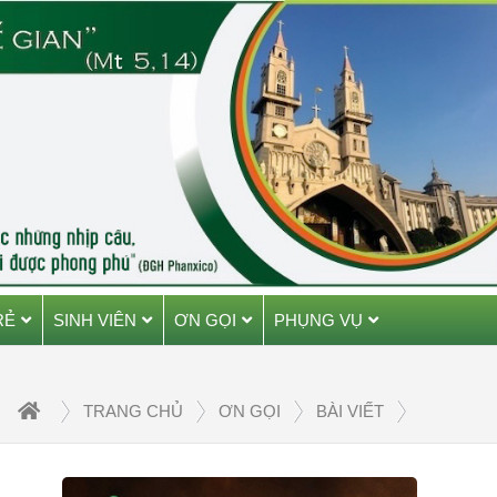
RẺ
SINH VIÊN
ƠN GỌI
PHỤNG VỤ
TRANG CHỦ
ƠN GỌI
BÀI VIẾT