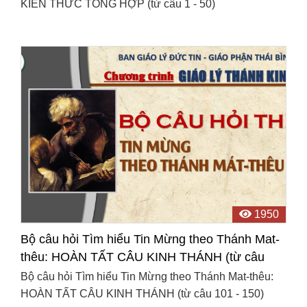
KIẾN THỨC TỔNG HỢP (từ câu 1 - 50)
1950
Bộ câu hỏi Tìm hiểu Tin Mừng theo Thánh Mat-
thêu: HOÀN TẤT CÂU KINH THÁNH (từ câu
101 - 150)
Bộ câu hỏi Tìm hiểu Tin Mừng theo Thánh Mat-thêu:
HOÀN TẤT CÂU KINH THÁNH (từ câu 101 - 150)