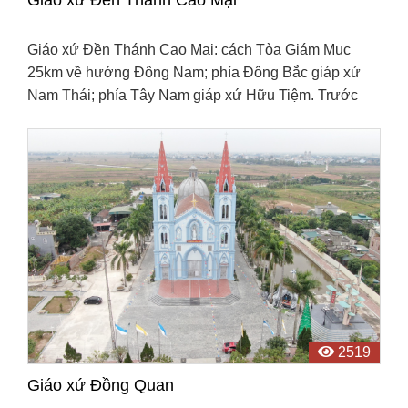
Giáo xứ Đền Thánh Cao Mại: cách Tòa Giám Mục
25km về hướng Đông Nam; phía Đông Bắc giáp xứ
Nam Thái; phía Tây Nam giáp xứ Hữu Tiệm. Trước
đây Cao Mại là Tổng lỵ của tổng Cao Mại, phủ Kiến
Xương, tỉnh Thái ...
2519
Giáo xứ Đồng Quan