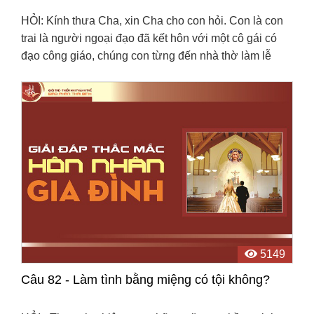
HỎI: Kính thưa Cha, xin Cha cho con hỏi. Con là con
trai là người ngoại đạo đã kết hôn với một cô gái có
đạo công giáo, chúng con từng đến nhà thờ làm lễ
cưới. Con và cô gái ấy ly dị. Sau đó thì con cũng ...
5149
Câu 82 - Làm tình bằng miệng có tội không?