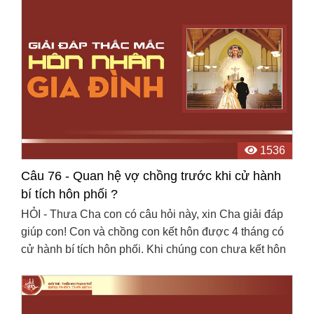
1536
Câu 76 - Quan hệ vợ chồng trước khi cử hành
bí tích hôn phối ?
HỎI - Thưa Cha con có câu hỏi này, xin Cha giải đáp
giúp con! Con và chồng con kết hôn được 4 tháng có
cử hành bí tích hôn phối. Khi chúng con chưa kết hôn
chúng con đã quan hệ, lấy nhau về rồi con mới ...