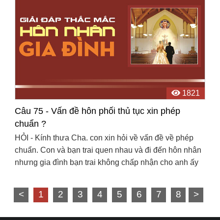
1821
Câu 75 - Vấn đề hôn phối thủ tục xin phép
chuẩn ?
HỎI - Kính thưa Cha. con xin hỏi về vấn đề về phép
chuẩn. Con và bạn trai quen nhau và đi đến hôn nhân
nhưng gia đình bạn trai không chấp nhận cho anh ấy
theo đạo. Con muốn hỏi rõ về thủ tục xin làm phép ...
<
1
2
3
4
5
6
7
8
>