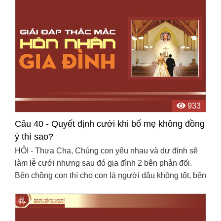
933
Câu 40 - Quyết định cưới khi bố mẹ không đồng
ý thì sao?
HỎI - Thưa Cha, Chúng con yêu nhau và dự định sẽ
làm lễ cưới nhưng sau đó gia đình 2 bên phản đối.
Bên chồng con thì cho con là người dâu không tốt, bên
con thì không bằng lòng với học vị của chồng con. ...