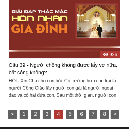
926
Câu 39 - Người chồng không được lấy vợ nữa,
bất công không?
HỎI - Xin Cha cho con hỏi: Có trường hợp con trai là
người Công Giáo lấy người con gái là người ngoại
đạo và có hai đứa con. Sau một thời gian, người con
gái chán không theo đạo nữa và bỏ đi với người ...
<
1
2
3
4
5
6
7
8
>