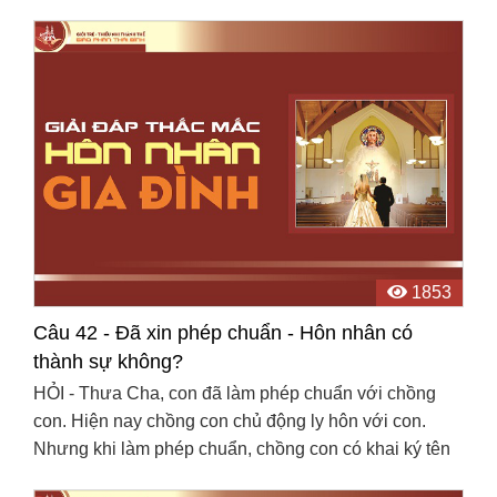
Khoảng sáu tháng sau con gặp lại cô ấy thì cô ...
1853
Câu 42 - Đã xin phép chuẩn - Hôn nhân có
thành sự không?
HỎI - Thưa Cha, con đã làm phép chuẩn với chồng
con. Hiện nay chồng con chủ động ly hôn với con.
Nhưng khi làm phép chuẩn, chồng con có khai ký tên
dối trá, anh ấy thoả thuận với con là nếu có con cái ...