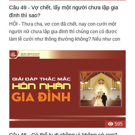
Câu 49 - Vợ chết, lấy một người chưa lập gia
đình thì sao?
HỎI - Thưa cha, vợ con đã chết, nay con cưới một
người nữ chưa lập gia đình thì chúng con có được
làm lễ cưới như thông thường không? Nếu như con
đã chịu bí tích hôn nhân rồi thì sao? Con nghĩ rằng bi
...
595
Câu 48 - Có thể ly dị chồng vì không có con?