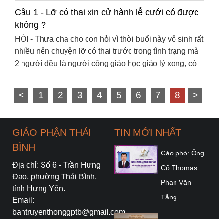
Câu 1 - Lỡ có thai xin cử hành lễ cưới có được
không ?
HỎI - Thưa cha cho con hỏi vì thời buổi này vô sinh rất
nhiều nên chuyện lỡ có thai trước trong tình trạng mà
2 người đều là người công giáo học giáo lý xong, có
được cử hành lễ cưới hay ko ạ. hay là chỉ ...
<
1
2
3
4
5
6
7
8
>
GIÁO PHẬN THÁI
TIN MỚI NHẤT
BÌNH
Cáo phó: Ông
Địa chỉ: Số 6 - Trần Hưng
Cố Thomas
Đạo, phường Thái Bình,
Phan Văn
tỉnh Hưng Yên.
Tẵng
Email:
bantruyenthonggptb@gmail.com