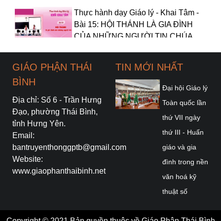
Thực hành dạy Giáo lý - Khai Tâm -
Bài 15: HỘI THÁNH LÀ GIA ĐÌNH
CỦA NHỮNG NGƯỜI TIN CHÚA
Thực hành dạy Giáo lý - Khai Tâm -
GIÁO PHẬN THÁI
TIN MỚI NHẤT
Bài 14: ĐỨC MARIA LÀ MẸ CỦA
BÌNH
EM
Đại hội Giáo lý
Địa chỉ: Số 6 - Trần Hưng
Toàn quốc lần
Thực hành dạy Giáo lý - Khai Tâm -
Đạo, phường Thái Bình,
thứ VII ngày
Bài 12: CHÚA THÁNH THẦN LÀ
tỉnh Hưng Yên.
thứ III - Huấn
NGÔI BA THIÊN CHÚA
Email:
bantruyenthonggptb@gmail.com
giáo và gia
Website:
Thực hành dạy Giáo lý – Khối Khai
đình trong nền
www.giaophanthaibinh.net
Tâm - Bài 11: Chúa Giêsu sống lại
văn hoá kỹ
thuật số
Thực hành dạy Giáo lý – Bài 9:
Trồng cây đức
Copyright © 2021 Bản quyền thuộc về Giáo Phận Thái Bình