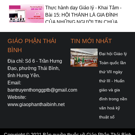
Thực hành dạy Giáo lý - Khai Tâm -
Bài 15: HỘI THÁNH LÀ GIA ĐÌNH
CỦA NHỮNG NGƯỜI TIN CHÚA
Thực hành dạy Giáo lý - Khai Tâm -
GIÁO PHẬN THÁI
TIN MỚI NHẤT
Bài 14: ĐỨC MARIA LÀ MẸ CỦA
BÌNH
EM
Đại hội Giáo lý
Địa chỉ: Số 6 - Trần Hưng
Toàn quốc lần
Thực hành dạy Giáo lý – Khối Khai
Đạo, phường Thái Bình,
thứ VII ngày
Tâm - Bài 11: Chúa Giêsu sống lại
tỉnh Hưng Yên.
thứ III - Huấn
Email:
bantruyenthonggptb@gmail.com
giáo và gia
Website:
Thực hành dạy Giáo lý - Khối Khai
đình trong nền
www.giaophanthaibinh.net
Tâm - Bài 10: CHÚA GIÊSU CHẾT
văn hoá kỹ
TRÊN THÁNH GIÁ ĐỂ CỨU
thuật số
CHUỘC EM
Thực hành dạy Giáo lý – Bài 9:
Trồng cây đức
Copyright © 2021 Bản quyền thuộc về Giáo Phận Thái Bình