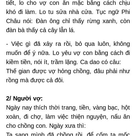
tiết, lo cho vợ con ăn mặc bằng cách chịu
khó đi làm. Lo tu sửa nhà cửa. Tục ngữ Phi
Châu nói: Đàn ông chỉ thấy rừng xanh, còn
đàn bà thấy cả cây lẫn lá.
- Việc gì đã xảy ra rồi, bỏ qua luôn, không
muốn để ý nữa. Lo yêu vợ con bằng cách đi
kiềm tiền, nói ít, trầm lặng. Ca dao có câu:
Thế gian được vợ hỏng chồng, đâu phải như
rồng mà được cả đôi.
2/ Người vợ:
Ngày nay thích thời trang, tiền, vàng bạc, hột
xoàn, đi chợ, làm việc thiện nguyện, nấu ăn
cho chồng con. Ngày xưa thì:
Ta sang mình đã chồng rồi, để cốm ta mốc