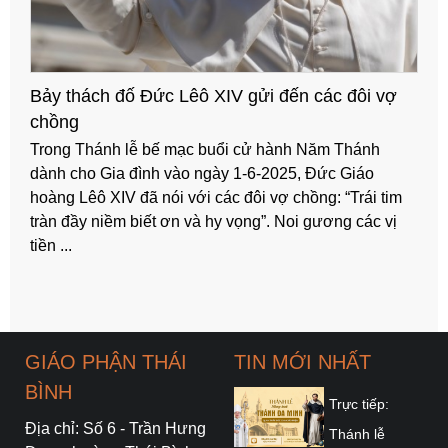
Bí quyết tránh những mâu thuẫn, khủng hoảng
Tình chỉ đẹp khi còn dang dở, tình hết vui khi đã vẹn
câu thề.
GIÁO PHẬN THÁI
TIN MỚI NHẤT
BÌNH
Trực tiếp:
Địa chỉ: Số 6 - Trần Hưng
Thánh lễ