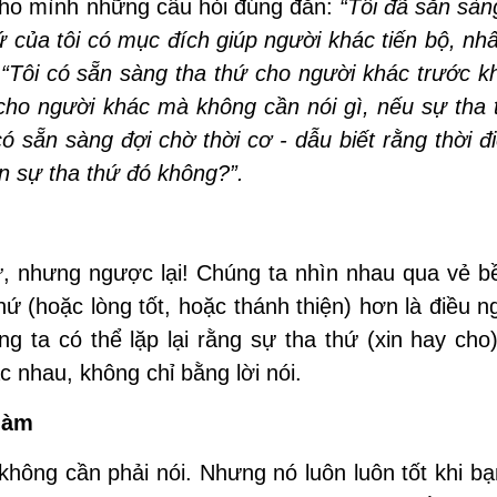
 cho mình những câu hỏi đúng đắn:
“Tôi đã sẵn sàn
 của tôi có mục đích giúp người khác tiến bộ, nhất
“Tôi có sẵn sàng tha thứ cho người khác trước k
hứ cho người khác mà không cần nói gì, nếu sự tha
có sẵn sàng đợi chờ thời cơ - dẫu biết rằng thời 
ện sự tha thứ đó không?”.
ứ, nhưng ngược lại! Chúng ta nhìn nhau qua vẻ b
hứ (hoặc lòng tốt, hoặc thánh thiện) hơn là điều n
ng ta có thể lặp lại rằng sự tha thứ (xin hay cho
 nhau, không chỉ bằng lời nói.
 làm
 không cần phải nói. Nhưng nó luôn luôn tốt khi bạ