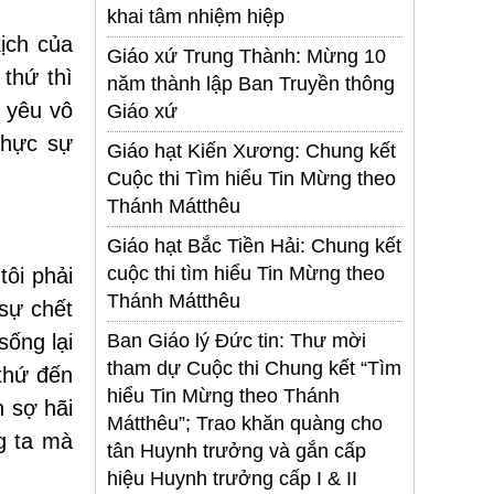
khai tâm nhiệm hiệp
ịch của
Giáo xứ Trung Thành: Mừng 10
thứ thì
năm thành lập Ban Truyền thông
h yêu vô
Giáo xứ
thực sự
Giáo hạt Kiến Xương: Chung kết
Cuộc thi Tìm hiểu Tin Mừng theo
Thánh Mátthêu
Giáo hạt Bắc Tiền Hải: Chung kết
cuộc thi tìm hiểu Tin Mừng theo
tôi phải
Thánh Mátthêu
 sự chết
sống lại
Ban Giáo lý Đức tin: Thư mời
tham dự Cuộc thi Chung kết “Tìm
thứ đến
hiểu Tin Mừng theo Thánh
n sợ hãi
Mátthêu”; Trao khăn quàng cho
g ta mà
tân Huynh trưởng và gắn cấp
hiệu Huynh trưởng cấp I & II