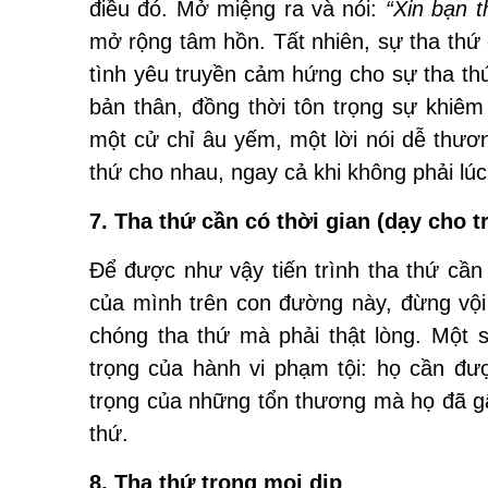
điều đó. Mở miệng ra và nói:
“Xin bạn t
mở rộng tâm hồn. Tất nhiên, sự tha thứ
tình yêu truyền cảm hứng cho sự tha thứ
bản thân, đồng thời tôn trọng sự khiê
một cử chỉ âu yếm, một lời nói dễ thươn
thứ cho nhau, ngay cả khi không phải lúc
7. Tha thứ cần có thời gian (dạy cho t
Để được như vậy tiến trình tha thứ cần 
của mình trên con đường này, đừng vội
chóng tha thứ mà phải thật lòng. Một 
trọng của hành vi phạm tội: họ cần đư
trọng của những tổn thương mà họ đã gâ
thứ.
8. Tha thứ trong mọi dịp