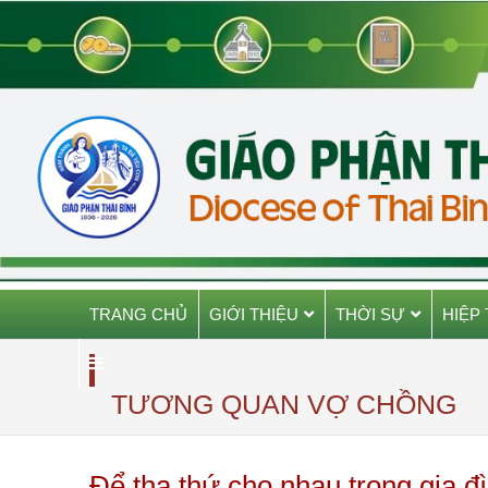
TRANG CHỦ
GIỚI THIỆU
THỜI SỰ
HIỆP
TƯƠNG QUAN VỢ CHỒNG
Để tha thứ cho nhau trong gia đ