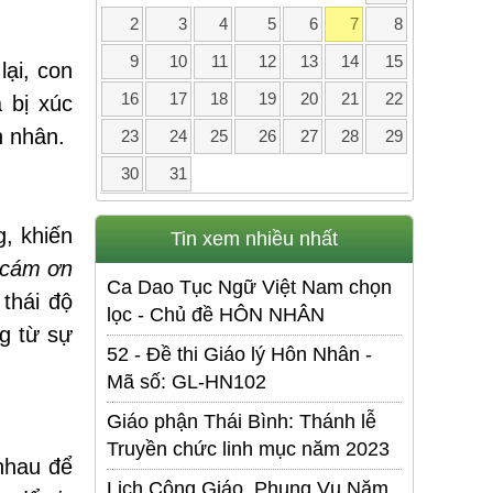
2
3
4
5
6
7
8
9
10
11
12
13
14
15
lại, con
16
17
18
19
20
21
22
 bị xúc
n nhân.
23
24
25
26
27
28
29
30
31
, khiến
Tin xem nhiều nhất
 cám ơn
Ca Dao Tục Ngữ Việt Nam chọn
thái độ
lọc - Chủ đề HÔN NHÂN
g từ sự
52 - Đề thi Giáo lý Hôn Nhân -
Mã số: GL-HN102
Giáo phận Thái Bình: Thánh lễ
Truyền chức linh mục năm 2023
 nhau để
Lịch Công Giáo. Phụng Vụ Năm