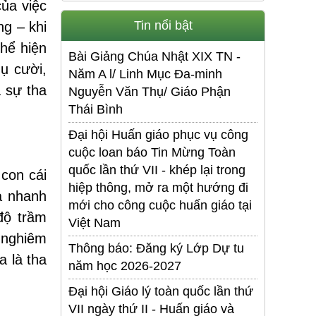
của việc
Tin nổi bật
g – khi
thể hiện
Bài Giảng Chúa Nhật XIX TN -
ụ cười,
Năm A l/ Linh Mục Đa-minh
a sự tha
Nguyễn Văn Thụ/ Giáo Phận
Thái Bình
Đại hội Huấn giáo phục vụ công
cuộc loan báo Tin Mừng Toàn
quốc lần thứ VII - khép lại trong
 con cái
hiệp thông, mở ra một hướng đi
à nhanh
mới cho công cuộc huấn giáo tại
độ trầm
Việt Nam
 nghiêm
Thông báo: Đăng ký Lớp Dự tu
 là tha
năm học 2026-2027
Đại hội Giáo lý toàn quốc lần thứ
VII ngày thứ II - Huấn giáo và