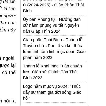
g để xin
C (2024-2025) - Giáo Phận Thái
 là liên
Bình
hi người
Ủy ban Phụng tự - Hướng dẫn
 thứ của
cử hành phụng vụ tết Nguyên
điểm này
đán Giáp Thìn 2024
Giáo phận Thái Bình - Thánh lễ
Truyền chức Phó tế và kết thúc
tuần tĩnh tâm linh mục đoàn Giáo
phận năm 2023
ề ngoài,
gược lại
Thánh lễ Khai mạc Tuần chuần
lượt Giáo xứ Chính Tòa Thái
) có thể
Bình 2023
Logo năm mục vụ 2024: “Thúc
đẩy sự tham gia đời sống Giáo
hội”
n nói ra