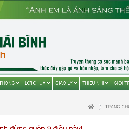
 THÔNG
LỜI CHÚA
GIÁO LÝ
THIẾU NHI
GIỚI T
TRANG CH
ình đừng quên 9 điều này!