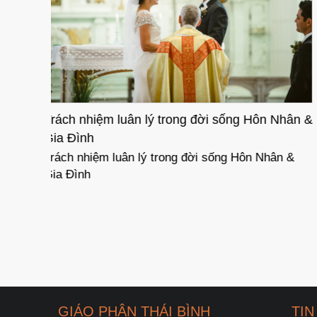
n Nhân &
Sức mạnh của ơn thánh Bí tích Hôn Phối
hân &
Sức mạnh của ơn thánh Bí tích Hôn Phối
GIÁO PHẬN THÁI BÌNH
TIN