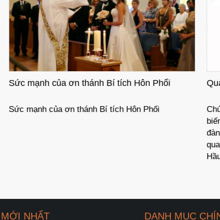
Quan niệm về phái tính
Chúng ta thường nghe những câu phê bình châm
biếm: “Anh chàng nầy giống đàn bà. Cô kia y như
đàn ông.” Những câu nói đó phản ảnh cho thấy
quan niệm của chúng ta về phái tính rất là rõ ràng.
Hầu hết mọi ...
 MỚI NHẤT
DANH MỤC CHÍ