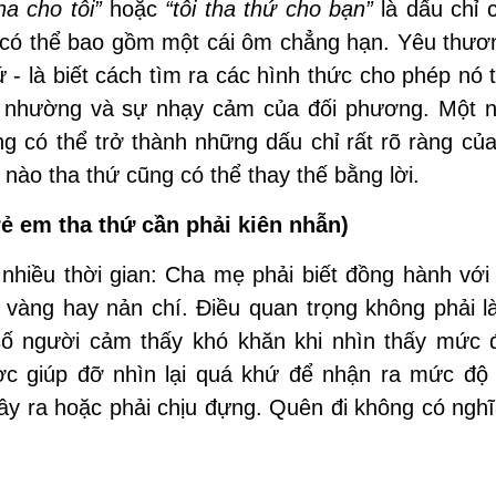
ha cho tôi”
hoặc
“tôi tha thứ cho bạn”
là dấu chỉ 
 có thể bao gồm một cái ôm chẳng hạn. Yêu thươn
 - là biết cách tìm ra các hình thức cho phép nó 
m nhường và sự nhạy cảm của đối phương. Một n
g có thể trở thành những dấu chỉ rất rõ ràng củ
 nào tha thứ cũng có thể thay thế bằng lời.
rẻ em tha thứ cần phải kiên nhẫn)
nhiều thời gian: Cha mẹ phải biết đồng hành với
 vàng hay nản chí. Điều quan trọng không phải l
số người cảm thấy khó khăn khi nhìn thấy mức 
ợc giúp đỡ nhìn lại quá khứ để nhận ra mức độ
y ra hoặc phải chịu đựng. Quên đi không có nghĩa