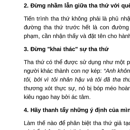
2. Đừng nhầm lẫn giữa tha thứ với qu
Tiến trình tha thứ không phải là phủ nhậ
đường tha thứ trước hết là con đường 
phạm, cần nhận thấy và đặt tên cho hành
3. Đừng "khai thác" sự tha thứ
Tha thứ có thể được sử dụng như một ph
người khác thành con nợ kép:
“Anh khôn
tôi, bởi vì tôi nhân hậu và tôi đã tha t
thương xót thực sự, nó bị bóp méo hoàn
kiêu ngạo hay bởi ác tâm.
4. Hãy thanh tẩy những ý định của mì
Làm thế nào để phân biệt tha thứ giả tạ