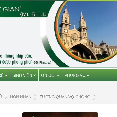
RẺ
SINH VIÊN
ƠN GỌI
PHỤNG VỤ
Ủ
HÔN NHÂN
TƯƠNG QUAN VỢ CHỒNG