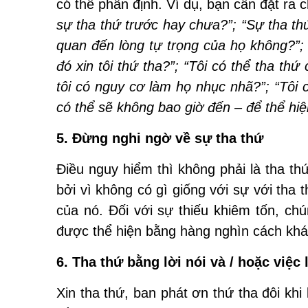
có thể phân định. Ví dụ, bạn cần đặt ra
sự tha thứ trước hay chưa?”; “Sự tha thứ
quan đến lòng tự trọng của họ không?”; 
đó xin tôi thứ tha?”; “Tôi có thể tha t
tôi có nguy cơ làm họ nhục nhã?”; “Tôi 
có thể sẽ không bao giờ đến – để thể hi
5. Đừng nghi ngờ về sự tha thứ
Điều nguy hiểm thì không phải là tha th
bởi vì không có gì giống với sự với tha t
của nó. Đối với sự thiếu khiêm tốn, chú
được thể hiện bằng hàng nghìn cách khác
6. Tha thứ bằng lời nói và / hoặc việc
Xin tha thứ, ban phát ơn thứ tha đôi khi