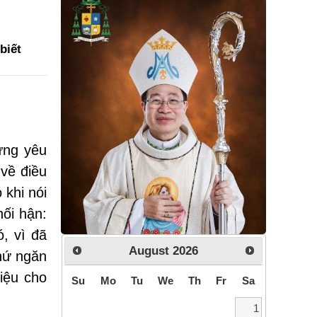
biết
ưng yêu
 về điều
 khi nói
ối hận:
, vì đã
August
2026
hứ ngăn
iệu cho
Su
Mo
Tu
We
Th
Fr
Sa
1