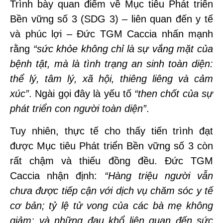
Trình bày quan điểm về Mục tiêu Phát triển
Bền vững số 3 (SDG 3) – liên quan đến y tế
và phúc lợi – Đức TGM Caccia nhấn mạnh
rằng
“sức khỏe không chỉ là sự vắng mặt của
bệnh tật, mà là tình trạng an sinh toàn diện:
thể lý, tâm lý, xã hội, thiêng liêng và cảm
xúc”
. Ngài gọi đây là yếu tố
“then chốt của sự
phát triển con người toàn diện”
.
Tuy nhiên, thực tế cho thấy tiến trình đạt
được Mục tiêu Phát triển Bền vững số 3 còn
rất chậm và thiếu đồng đều. Đức TGM
Caccia nhận định:
“Hàng triệu người vẫn
chưa được tiếp cận với dịch vụ chăm sóc y tế
cơ bản; tỷ lệ tử vong của các bà mẹ không
giảm; và những đau khổ liên quan đến sức