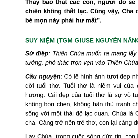
Thầy bảo thật các con, người đó sẽ
chiên không thất lạc. Cũng vậy, Cha
bé mọn này phải hư mất”.
SUY NIỆM (TGM GIUSE NGUYỄN NĂN
Sứ điệp
: Thiên Chúa muốn ta mang lấy n
tưởng, phó thác trọn vẹn vào Thiên Chúa
Cầu nguyện
: Có lẽ hình ảnh tươi đẹp n
đời tuổi thơ. Tuổi thơ là niềm vui củ
hương. Cái đẹp của tuổi thơ là sự vô tư
không bon chen, không hận thù tranh chấ
sống với một thái độ lạc quan. Chúa là
cha. Càng trở nên trẻ thơ, con lại càng
Lạy Chúa, trong cuộc sống đức tin, con