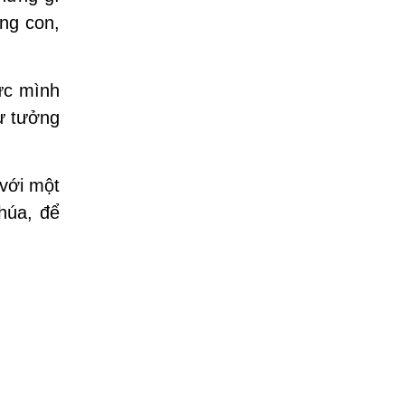
êng con,
ức mình
ư tưởng
 với một
húa, để