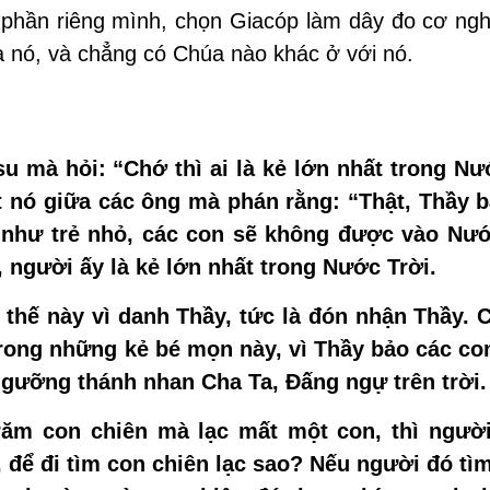
hần riêng mình, chọn Giacóp làm dây đo cơ ngh
 nó, và chẳng có Chúa nào khác ở với nó.
 mà hỏi: “Chớ thì ai là kẻ lớn nhất trong Nư
t nó giữa các ông mà phán rằng: “Thật, Thầy b
 như trẻ nhỏ, các con sẽ không được vào Nướ
 người ấy là kẻ lớn nhất trong Nước Trời.
thế này vì danh Thầy, tức là đón nhận Thầy. 
rong những kẻ bé mọn này, vì Thầy bảo các con
ngưỡng thánh nhan Cha Ta, Đấng ngự trên trời.
răm con chiên mà lạc mất một con, thì người
 để đi tìm con chiên lạc sao? Nếu người đó tì