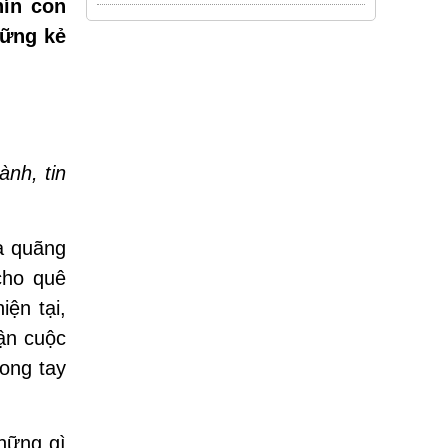
hín con
hững kẻ
ành, tin
là quãng
cho quê
iện tại,
hận cuộc
ong tay
hững gì