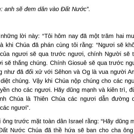
: anh sẽ đem dân vào Ðất Nước”.
 những lời này: “Tôi hôm nay đã một trăm hai mư
là khi Chúa đã phán cùng tôi rằng: “Ngươi sẽ kh
của ngươi sẽ qua trước ngươi, chính Người sẽ ti
ơi sẽ thắng chúng. Chính Giosuê sẽ qua trước ng
g như đã đối xử với Sêhon và Og là vua người A
 diệt chúng. Vậy khi Chúa nộp chúng cho các ngư
uyền cho các ngươi. Hãy dũng mạnh và kiên trì, 
hính Chúa là Thiên Chúa các ngươi dẫn đường 
 các ngươi”.
 ông trước mặt toàn dân Israel rằng: “Hãy dũng 
Ðất Nước Chúa đã thề hứa sẽ ban cho cha ông