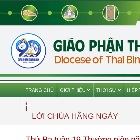
TRANG CHỦ
GIỚI THIỆU
THỜI SỰ
HIỆP
LỜI CHÚA HẰNG NGÀY
Thứ Ba tuần 19 Thường niên năm