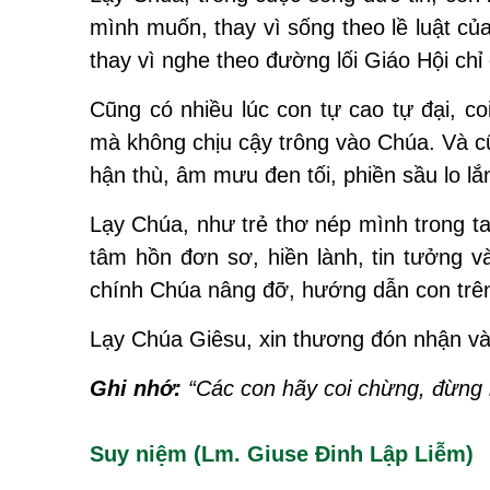
mình muốn, thay vì sống theo lề luật củ
thay vì nghe theo đường lối Giáo Hội chỉ
Cũng có nhiều lúc con tự cao tự đại, 
mà không chịu cậy trông vào Chúa. Và c
hận thù, âm mưu đen tối, phiền sầu lo lắ
Lạy Chúa, như trẻ thơ nép mình trong ta
tâm hồn đơn sơ, hiền lành, tin tưởng v
chính Chúa nâng đỡ, hướng dẫn con trên 
Lạy Chúa Giêsu, xin thương đón nhận và
Ghi nhớ:
“Các con hãy coi chừng, đừng 
Suy niệm (Lm. Giuse Đinh Lập Liễm)