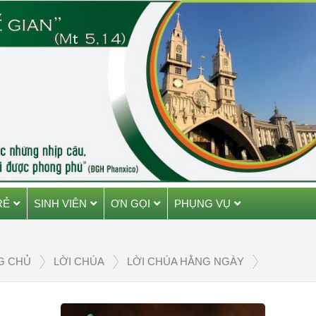
RẺ
SINH VIÊN
ƠN GỌI
PHỤNG VỤ
G CHỦ
LỜI CHÚA
LỜI CHÚA HẰNG NGÀY