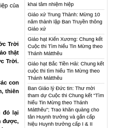
khai tâm nhiệm hiệp
iệp của
Giáo xứ Trung Thành: Mừng 10
năm thành lập Ban Truyền thông
Giáo xứ
Giáo hạt Kiến Xương: Chung kết
ớc Trời
Cuộc thi Tìm hiểu Tin Mừng theo
ảo thật
Thánh Mátthêu
c Trời.
Giáo hạt Bắc Tiền Hải: Chung kết
cuộc thi tìm hiểu Tin Mừng theo
Thánh Mátthêu
Các con
Ban Giáo lý Đức tin: Thư mời
, thiên
tham dự Cuộc thi Chung kết “Tìm
hiểu Tin Mừng theo Thánh
Mátthêu”; Trao khăn quàng cho
 đó lại
tân Huynh trưởng và gắn cấp
m được,
hiệu Huynh trưởng cấp I & II