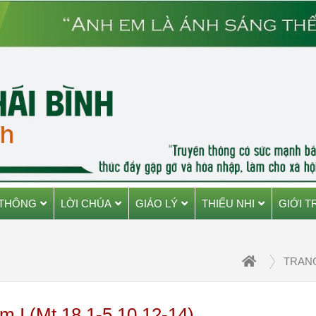
 THÔNG
LỜI CHÚA
GIÁO LÝ
THIẾU NHI
GIỚI T
TRAN
 I (Mt 18,1-5.10.12-14)