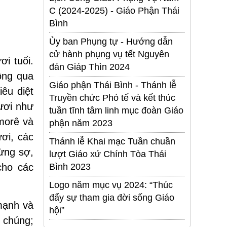
C (2024-2025) - Giáo Phận Thái
Bình
Ủy ban Phụng tự - Hướng dẫn
cử hành phụng vụ tết Nguyên
ơi tuổi.
đán Giáp Thìn 2024
ông qua
Giáo phận Thái Bình - Thánh lễ
êu diệt
Truyền chức Phó tế và kết thúc
ươi như
tuần tĩnh tâm linh mục đoàn Giáo
morê và
phận năm 2023
ơi, các
Thánh lễ Khai mạc Tuần chuần
đừng sợ,
lượt Giáo xứ Chính Tòa Thái
cho các
Bình 2023
Logo năm mục vụ 2024: “Thúc
đẩy sự tham gia đời sống Giáo
mạnh và
hội”
 chúng;