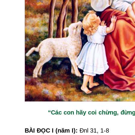
“Các con hãy coi chừng, đừng
BÀI ĐỌC I (năm I):
Ðnl 31, 1-8