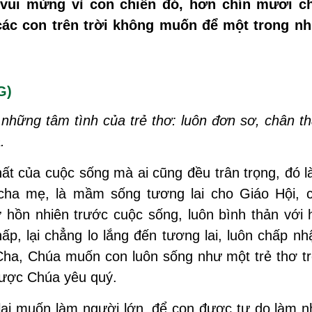
 vui mừng vì con chiên đó, hơn chín mươi c
 các con trên trời không muốn để một trong n
G)
hững tâm tình của trẻ thơ: luôn đơn sơ, chân th
.
hất của cuộc sống mà ai cũng đều trân trọng, đó 
a cha mẹ, là mầm sống tương lai cho Giáo Hội, 
 hồn nhiên trước cuộc sống, luôn bình thản với h
p, lại chẳng lo lắng đến tương lai, luôn chấp n
 Cha, Chúa muốn con luôn sống như một trẻ thơ tr
 được Chúa yêu quý.
 lại muốn làm người lớn, để con được tự do làm n