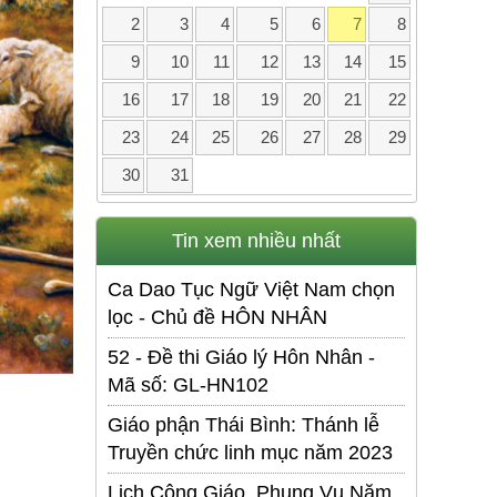
2
3
4
5
6
7
8
9
10
11
12
13
14
15
16
17
18
19
20
21
22
23
24
25
26
27
28
29
30
31
Tin xem nhiều nhất
Ca Dao Tục Ngữ Việt Nam chọn
lọc - Chủ đề HÔN NHÂN
52 - Đề thi Giáo lý Hôn Nhân -
Mã số: GL-HN102
Giáo phận Thái Bình: Thánh lễ
Truyền chức linh mục năm 2023
Lịch Công Giáo. Phụng Vụ Năm