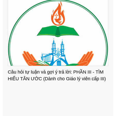
Câu hỏi tự luận và gợi ý trả lời: PHẦN II - TÌM
HIỂU CỰU ƯỚC (Dành cho Giáo lý viên cấp II)