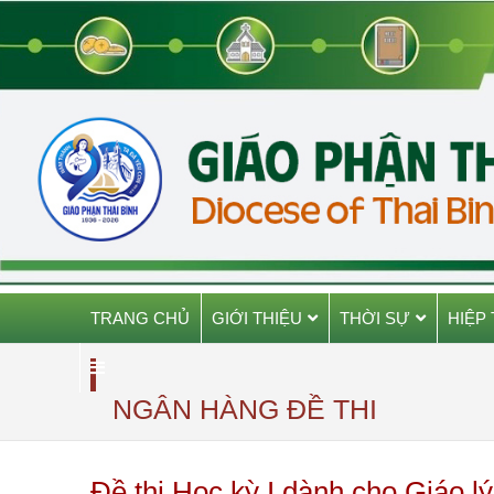
TRANG CHỦ
GIỚI THIỆU
THỜI SỰ
HIỆP
NGÂN HÀNG ĐỀ THI
Đề thi Học kỳ I dành cho Giáo l