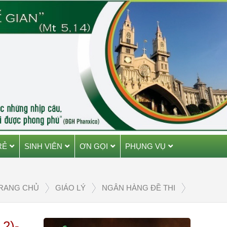
RẺ
SINH VIÊN
ƠN GỌI
PHỤNG VỤ
RANG CHỦ
GIÁO LÝ
NGÂN HÀNG ĐỀ THI
 2)-