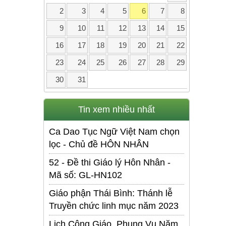
2
3
4
5
6
7
8
9
10
11
12
13
14
15
16
17
18
19
20
21
22
23
24
25
26
27
28
29
30
31
Tin xem nhiều nhất
Ca Dao Tục Ngữ Việt Nam chọn
lọc - Chủ đề HÔN NHÂN
52 - Đề thi Giáo lý Hôn Nhân -
Mã số: GL-HN102
Giáo phận Thái Bình: Thánh lễ
Truyền chức linh mục năm 2023
Lịch Công Giáo. Phụng Vụ Năm