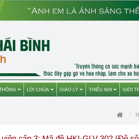
 THÔNG
LỜI CHÚA
GIÁO LÝ
THIẾU NHI
GIỚI T
T
ý viên cấp 3: Mã đề HKI-GLV 302 (Đề số