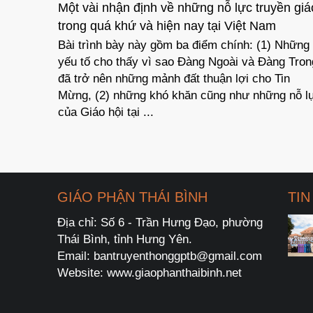
của trí
Một vài nhận định về những nỗ lực truyền giá
ác ái
trong quá khứ và hiện nay tại Việt Nam
uyền
Bài trình bày này gồm ba điểm chính: (1) Những
 cha Đa
yếu tố cho thấy vì sao Đàng Ngoài và Đàng Tron
Giáo
đã trở nên những mảnh đất thuận lợi cho Tin
ông Xã
Mừng, (2) những khó khăn cũng như những nỗ l
của Giáo hội tại ...
GIÁO PHẬN THÁI BÌNH
TIN
Địa chỉ: Số 6 - Trần Hưng Đạo, phường
Thái Bình, tỉnh Hưng Yên.
Email: bantruyenthonggptb@gmail.com
Website: www.giaophanthaibinh.net