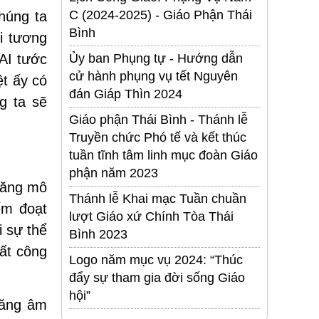
C (2024-2025) - Giáo Phận Thái
húng ta
Bình
i tương
AI tước
Ủy ban Phụng tự - Hướng dẫn
cử hành phụng vụ tết Nguyên
ệt ấy có
đán Giáp Thìn 2024
g ta sẽ
Giáo phận Thái Bình - Thánh lễ
Truyền chức Phó tế và kết thúc
tuần tĩnh tâm linh mục đoàn Giáo
phận năm 2023
năng mô
Thánh lễ Khai mạc Tuần chuần
ếm đoạt
lượt Giáo xứ Chính Tòa Thái
i sự thể
Bình 2023
bất công
Logo năm mục vụ 2024: “Thúc
đẩy sự tham gia đời sống Giáo
hội”
năng âm