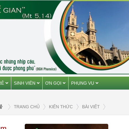
RẺ
SINH VIÊN
ƠN GỌI
PHỤNG VỤ
TRANG CHỦ
KIẾN THỨC
BÀI VIẾT
ăm