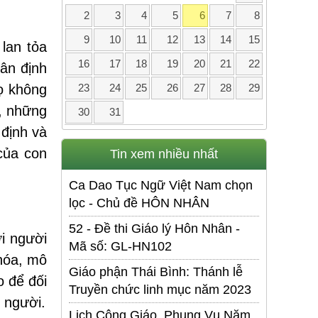
2
3
4
5
6
7
8
9
10
11
12
13
14
15
lan tỏa
16
17
18
19
20
21
22
hân định
ọ không
23
24
25
26
27
28
29
, những
30
31
 định và
của con
Tin xem nhiều nhất
Ca Dao Tục Ngữ Việt Nam chọn
lọc - Chủ đề HÔN NHÂN
52 - Đề thi Giáo lý Hôn Nhân -
i người
Mã số: GL-HN102
 hóa, mô
Giáo phận Thái Bình: Thánh lễ
o để đối
Truyền chức linh mục năm 2023
 người.
Lịch Công Giáo. Phụng Vụ Năm