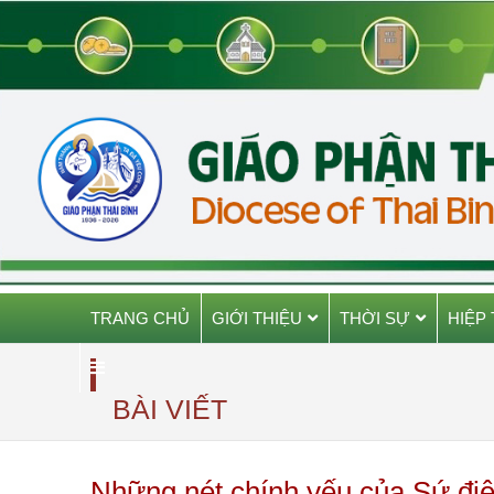
TRANG CHỦ
GIỚI THIỆU
THỜI SỰ
HIỆP
BÀI VIẾT
Những nét chính yếu của Sứ điệ