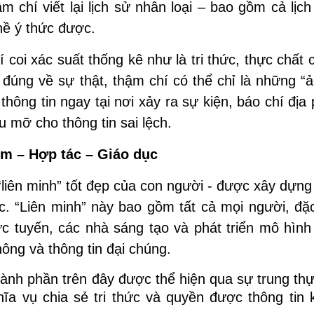
 chí viết lại lịch sử nhân loại – bao gồm cả lịc
hề ý thức được.
coi xác suất thống kê như là tri thức, thực chất 
úng về sự thật, thậm chí có thể chỉ là những “ảo
thông tin ngay tại nơi xảy ra sự kiện, báo chí đị
 mỡ cho thông tin sai lệch.
ệm – Hợp tác – Giáo dục
“liên minh” tốt đẹp của con người - được xây dựng
ục. “Liên minh” này bao gồm tất cả mọi người, đặc
 tuyến, các nhà sáng tạo và phát triển mô hình 
ông và thông tin đại chúng.
ành phần trên đây được thể hiện qua sự trung th
ĩa vụ chia sẻ tri thức và quyền được thông tin k