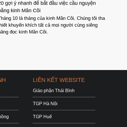
20 gợi ý nhanh để bắt đầu việc cầu nguyện
Người 
bằng kinh Mân Côi
Chúa
Tháng 10 là tháng của kinh Mân Côi. Chúng tôi tha
Lời dẫ
thiết khuyến khích tất cả mọi người cùng siêng
- ngườ
năng đọc kinh Mân Côi.
chóng 
NH
LIÊN KẾT WEBSITE
Giáo phận Thái Bình
TGP Hà Nội
chồng
TGP Huế