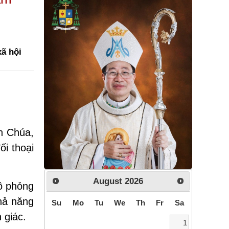
ã hội
ên Chúa,
ối thoại
August
2026
ô phỏng
hả năng
Su
Mo
Tu
We
Th
Fr
Sa
 giác.
1