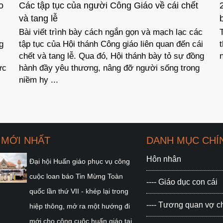
o
Các tập tục của người Công Giáo về cái chết
và tang lễ
Bài viết trình bày cách ngắn gọn và mạch lạc các
g
tập tục của Hội thánh Công giáo liên quan đến cái
chết và tang lễ. Qua đó, Hội thánh bày tỏ sự đồng
ực
hành đầy yêu thương, nâng đỡ người sống trong
niềm hy ...
 MỚI NHẤT
DANH MỤC CHÍ
Hôn nhân
Đại hội Huấn giáo phục vụ công
cuộc loan báo Tin Mừng Toàn
---- Giáo dục con cái
quốc lần thứ VII - khép lại trong
---- Tương quan vợ 
hiệp thông, mở ra một hướng đi
mới cho công cuộc huấn giáo tại