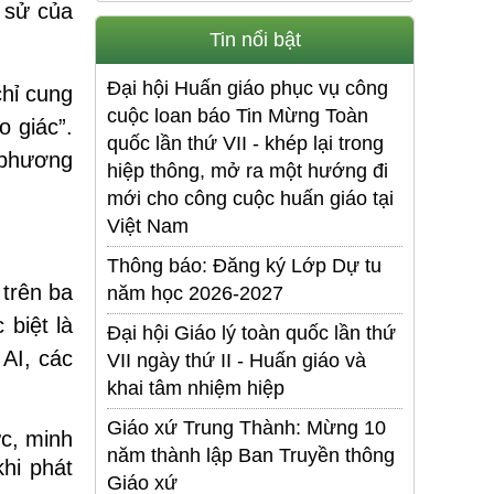
h sử của
Tin nổi bật
Đại hội Huấn giáo phục vụ công
chỉ cung
cuộc loan báo Tin Mừng Toàn
 giác”.
quốc lần thứ VII - khép lại trong
a phương
hiệp thông, mở ra một hướng đi
mới cho công cuộc huấn giáo tại
Việt Nam
Thông báo: Đăng ký Lớp Dự tu
 trên ba
năm học 2026-2027
 biệt là
Đại hội Giáo lý toàn quốc lần thứ
AI, các
VII ngày thứ II - Huấn giáo và
khai tâm nhiệm hiệp
Giáo xứ Trung Thành: Mừng 10
ực, minh
năm thành lập Ban Truyền thông
hi phát
Giáo xứ