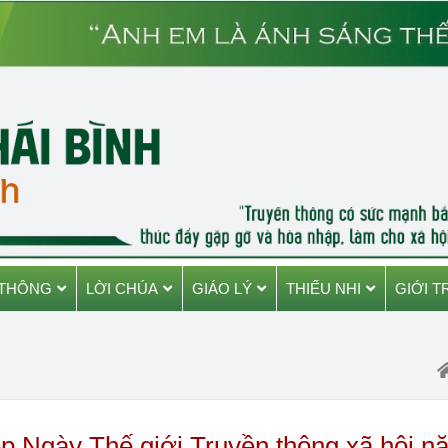
 THÔNG
LỜI CHÚA
GIÁO LÝ
THIẾU NHI
GIỚI T
p Ngày Thế giới Truyền thông xã hội n