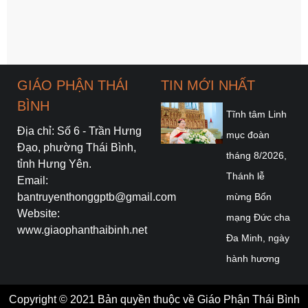
GIÁO PHẬN THÁI
TIN MỚI NHẤT
BÌNH
Tĩnh tâm Linh
Địa chỉ: Số 6 - Trần Hưng
mục đoàn
Đạo, phường Thái Bình,
tháng 8/2026,
tỉnh Hưng Yên.
Thánh lễ
Email:
bantruyenthonggptb@gmail.com
mừng Bổn
Website:
mạng Đức cha
www.giaophanthaibinh.net
Đa Minh, ngày
hành hương
Năm Thánh
Copyright © 2021 Bản quyền thuộc về Giáo Phận Thái Bình
của Dòng Ba