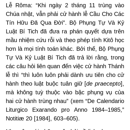
Lễ Rôma: “Khi ngày 2 tháng 11 trùng vào
Chúa nhật, vẫn phải cử hành lễ Cầu Cho Các
Tín Hữu Đã Qua Đời”. Bộ Phụng Tự Và Kỷ
Luật Bí Tich đã đưa ra phán quyết dựa trên
mầu nhiệm cứu rỗi và theo phép tính Kitô học
hơn là mọi tính toán khác. Bởi thế, Bộ Phụng
Tự Và Kỷ Luật Bí Tich đã trả lời rằng, trong
các câu hỏi liên quan đến việc cử hành Thánh
lễ thì “thì luôn luôn phải dành ưu tiên cho cử
hành theo luật buộc tuân giữ [
de praecepto
],
mà không tuỳ thuộc vào bậc phụng vụ của
hai cử hành trùng nhau” (xem “De Calendario
Liturgico Exarando pro Anno 1984–1985,”
Notitiæ 20 [1984], 603–605).