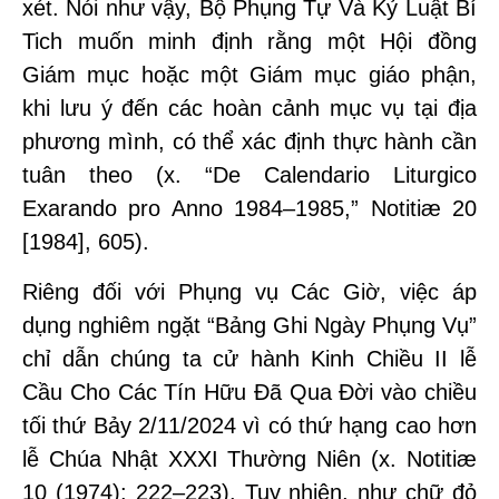
xét. Nói như vậy, Bộ Phụng Tự Và Kỷ Luật Bí
Tich muốn minh định rằng một Hội đồng
Giám mục hoặc một Giám mục giáo phận,
khi lưu ý đến các hoàn cảnh mục vụ tại địa
phương mình, có thể xác định thực hành cần
tuân theo (x. “De Calendario Liturgico
Exarando pro Anno 1984–1985,” Notitiæ 20
[1984], 605).
Riêng đối với Phụng vụ Các Giờ, việc áp
dụng nghiêm ngặt “Bảng Ghi Ngày Phụng Vụ”
chỉ dẫn chúng ta cử hành Kinh Chiều II lễ
Cầu Cho Các Tín Hữu Đã Qua Đời vào chiều
tối thứ Bảy 2/11/2024 vì có thứ hạng cao hơn
lễ Chúa Nhật XXXI Thường Niên (x. Notitiæ
10 (1974): 222–223). Tuy nhiên, như chữ đỏ