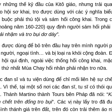
những thế kỷ đầu của Kitô giáo, nhưng trải qu
o hội sơ khai, tro được dùng với các ý nghĩa bi
 buộc phải thú tội và sám hối công khai. Trong 
 (khoảng năm 160-220) quy định người sám hối phải
ải nhặm và tro bụi dơ dáy”.
o được dùng để bỏ trên đầu hay trên mình người 
t người, ngoại tình… và bị loại ra khỏi cộng đoàn.
 hội qui định, ngoài việc thống hối công khai, mặ
thứ nhất Mùa Chay hối nhân phải nhận tro nữa.
c đan sĩ và tu viện dùng để chỉ mối liên hệ sự ch
Vì thế, tại một số nơi các đan sĩ, tu sĩ có thói 
t. Thánh Martino thành Tours bên Pháp đã nói: “
K
 chết trên đống tro bụi
”. Các vị này lấy tro đã 
ình thánh giá trên đất, trên đó còn trải thêm áo