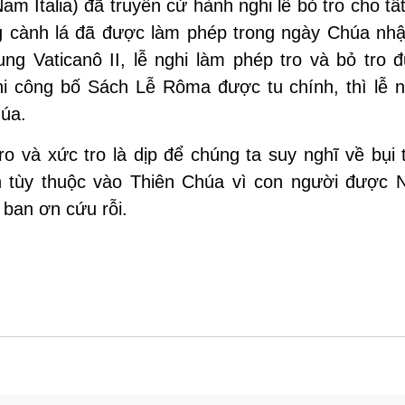
Italia) đã truyền cử hành nghi lễ bỏ tro cho tấ
ng cành lá đã được làm phép trong ngày Chúa nhậ
ng Vaticanô II, lễ nghi làm phép tro và bỏ tro 
i công bố Sách Lễ Rôma được tu chính, thì lễ n
úa.
ro và xức tro là dịp để chúng ta suy nghĩ về bụi 
 tùy thuộc vào Thiên Chúa vì con người được N
ban ơn cứu rỗi.