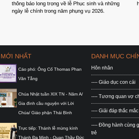
hồn năm 2025.
 MỚI NHẤT
DANH MỤC CHÍ
Hôn nhân
Cáo phó: Ông Cố Thomas Phan
Văn Tẵng
---- Giáo dục con cái
Chúa Nhật tuần XIX TN - Năm A/
---- Tương quan vợ 
Gia đình cầu nguyện với Lời
---- Giải đáp thắc m
Chúa/ Giáo phận Thái Bình
---- Đồng hành cùng g
Trực tiếp: Thánh lễ mừng kính
trẻ
Thánh Đa Minh - Quan Thầy Đức