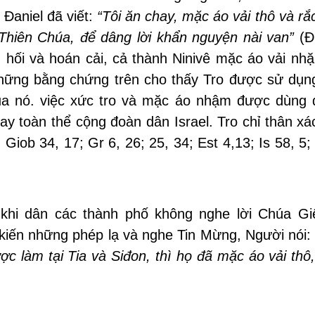
Đaniel đã viết:
“Tôi ăn chay, mặc áo vải thô và rắc
Thiên Chúa, để dâng lời khẩn nguyện nài van”
(Đn
 hối và hoán cải, cả thành Ninivê mặc áo vải nh
Những bằng chứng trên cho thấy Tro được sử dụng
ủa nó. việc xức tro và mặc áo nhậm được dùng 
hay toàn thể cộng đoàn dân Israel. Tro chỉ thân x
7; Giob 34, 17; Gr 6, 26; 25, 34; Est 4,13; Is 58, 5;
khi dân các thành phố không nghe lời Chúa Gi
 kiến những phép lạ và nghe Tin Mừng, Người nói:
c làm tại Tia và Siđon, thì họ đã mặc áo vải thô,