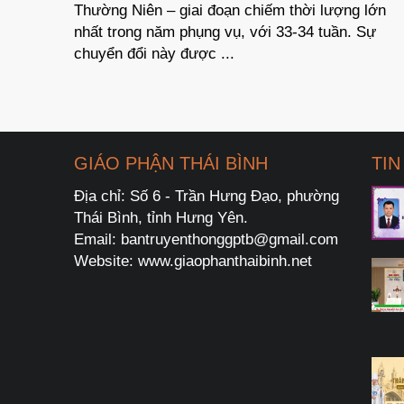
 lớn
thông báo long trọng về lễ Phục sinh và những
Sự
ngày lễ chính trong năm phụng vụ 2026.
GIÁO PHẬN THÁI BÌNH
TIN
Địa chỉ: Số 6 - Trần Hưng Đạo, phường
Thái Bình, tỉnh Hưng Yên.
Email: bantruyenthonggptb@gmail.com
Website: www.giaophanthaibinh.net