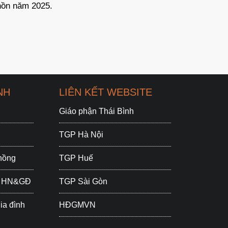
gửi bài hát cầu cho Đức Giáo hoàng khi chuẩn bị
theo c
kết thúc giờ chầu Thánh Thể (trước bài hát
Nghi 
Tantum Ergo).
Chúa v
NH
LIÊN KẾT WEBSITE
Giáo phận Thái Bình
TGP Hà Nội
chồng
TGP Huế
ắc HN&GĐ
TGP Sài Gòn
ia đình
HĐGMVN