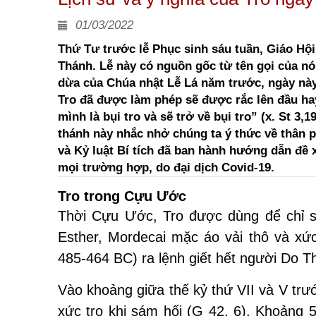
01/03/2022
Thứ Tư trước lễ Phục sinh sáu tuần, Giáo Hộ
Thánh. Lễ này có nguồn gốc từ tên gọi của nó,
dừa của Chúa nhật Lễ Lá năm trước, ngày này 
Tro đã được làm phép sẽ được rắc lên đầu hay
mình là bụi tro và sẽ trở về bụi tro” (x. St 3
thánh này nhắc nhở chúng ta ý thức về thân 
và Kỷ luật Bí tích đã ban hành hướng dẫn đề 
mọi trường hợp, do đại dịch Covid-19.
Tro trong Cựu Ước
Thời Cựu Ước, Tro được dùng để chỉ sự
Esther, Mordecai mặc áo vải thô và xức
485-464 BC) ra lệnh giết hết người Do Th
Vào khoảng giữa thế kỷ thứ VII và V trư
xức tro khi sám hối (G 42, 6). Khoảng 