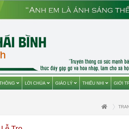
 THÔNG
LỜI CHÚA
GIÁO LÝ
THIẾU NHI
GIỚI T
TRA
 Lễ Tro