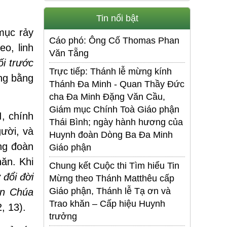
Tin nổi bật
mục rảy
Cáo phó: Ông Cố Thomas Phan
heo, linh
Văn Tẵng
i trước
Trực tiếp: Thánh lễ mừng kính
ng bằng
Thánh Đa Minh - Quan Thầy Đức
cha Đa Minh Đặng Văn Cầu,
Giám mục Chính Toà Giáo phận
I, chính
Thái Bình; ngày hành hương của
ười, và
Huynh đoàn Dòng Ba Đa Minh
ộng đoàn
Giáo phận
năn. Khi
Chung kết Cuộc thi Tìm hiểu Tin
 đổi đời
Mừng theo Thánh Matthêu cấp
Giáo phận, Thánh lễ Tạ ơn và
ên Chúa
Trao khăn – Cấp hiệu Huynh
, 13).
trưởng