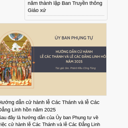
năm thành lập Ban Truyền thông
Giáo xứ
Ủy ban Thánh nhạc: Bài hát “Cầu cho Đức
Ủy Ban
Giáo Hoàng”
Nghi 
Theo yêu cầu của các cộng đoàn, Ủy ban Thánh
Qua sắ
nhạc trực thuộc Hội đồng Giám mục Việt Nam xin
Kỷ luậ