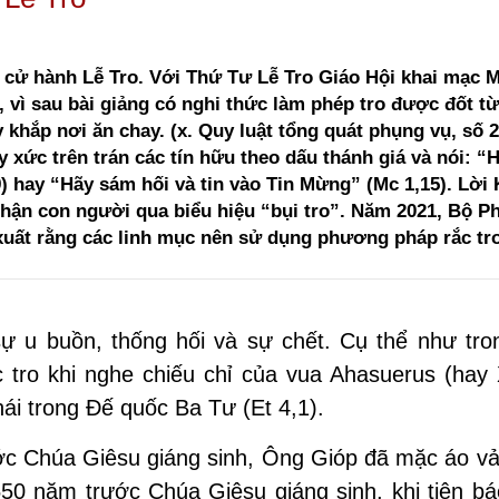
i cử hành Lễ Tro. Với Thứ Tư Lễ Tro Giáo Hội khai mạc 
 vì sau bài giảng có nghi thức làm phép tro được đốt từ
khắp nơi ăn chay. (x. Quy luật tổng quát phụng vụ, số 2
 xức trên trán các tín hữu theo dấu thánh giá và nói: “
,19) hay “Hãy sám hối và tin vào Tin Mừng” (Mc 1,15). Lời
phận con người qua biểu hiệu “bụi tro”. Năm 2021, Bộ P
xuất rằng các linh mục nên sử dụng phương pháp rắc tr
 u buồn, thống hối và sự chết. Cụ thể như tro
 tro khi nghe chiếu chỉ của vua Ahasuerus (hay 
ái trong Đế quốc Ba Tư (Et 4,1).
ớc Chúa Giêsu giáng sinh, Ông Gióp đã mặc áo vả
550 năm trước Chúa Giêsu giáng sinh, khi tiên bá