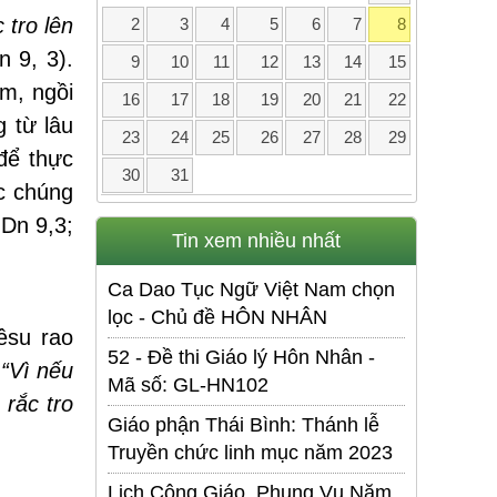
 tro lên
2
3
4
5
6
7
8
 9, 3).
9
10
11
12
13
14
15
ặm, ngồi
16
17
18
19
20
21
22
 từ lâu
23
24
25
26
27
28
29
để thực
30
31
ác chúng
 Dn 9,3;
Tin xem nhiều nhất
Ca Dao Tục Ngữ Việt Nam chọn
lọc - Chủ đề HÔN NHÂN
êsu rao
52 - Đề thi Giáo lý Hôn Nhân -
“Vì nếu
Mã số: GL-HN102
 rắc tro
Giáo phận Thái Bình: Thánh lễ
Truyền chức linh mục năm 2023
Lịch Công Giáo. Phụng Vụ Năm