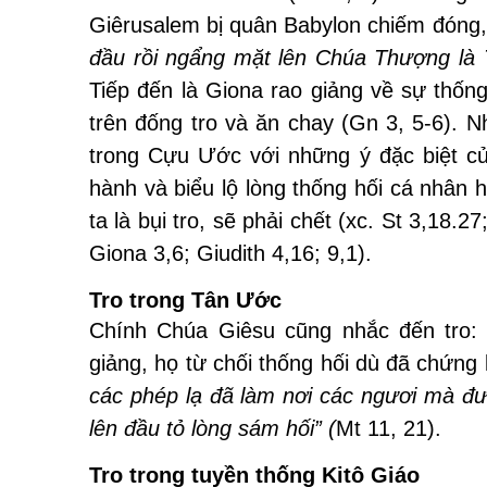
Giêrusalem bị quân Babylon chiếm đóng, 
đầu rồi ngẩng mặt lên Chúa Thượng là 
Tiếp đến là Giona rao giảng về sự thống
trên đống tro và ăn chay (Gn 3, 5-6). 
trong Cựu Ước với những ý đặc biệt c
hành và biểu lộ lòng thống hối cá nhân 
ta là bụi tro, sẽ phải chết (xc. St 3,18.2
Giona 3,6; Giudith 4,16; 9,1).
Tro trong Tân Ước
Chính Chúa Giêsu cũng nhắc đến tro: 
giảng, họ từ chối thống hối dù đã chứng
các phép lạ đã làm nơi các ngươi mà đượ
lên đầu tỏ lòng sám hối” (
Mt 11, 21).
Tro trong tuyền thống Kitô Giáo