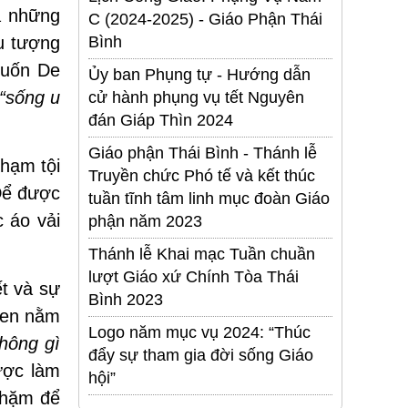
a những
C (2024-2025) - Giáo Phận Thái
ểu tượng
Bình
cuốn De
Ủy ban Phụng tự - Hướng dẫn
“sống u
cử hành phụng vụ tết Nguyên
đán Giáp Thìn 2024
Giáo phận Thái Bình - Thánh lễ
phạm tội
Truyền chức Phó tế và kết thúc
 Ðể được
tuần tĩnh tâm linh mục đoàn Giáo
c áo vải
phận năm 2023
Thánh lễ Khai mạc Tuần chuần
lượt Giáo xứ Chính Tòa Thái
ết và sự
Bình 2023
quen nằm
Logo năm mục vụ 2024: “Thúc
hông gì
đẩy sự tham gia đời sống Giáo
được làm
hội”
 nhặm để