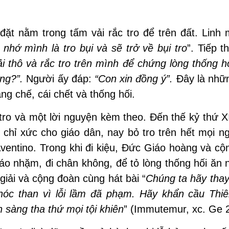
ặt nằm trong tấm vải rắc tro để trên đất. Linh 
 nhớ mình là tro bụi và sẽ trở về bụi tro
”. Tiếp t
i thô và rắc tro trên m
ì
nh để chứng lòng thống hố
ng?”.
Người ấy đáp:
“Con xin đồng ý”.
Đây là nhữ
ng chế, cái chết và thống hối.
 tro và một lời nguyện kèm theo. Đến thế kỷ thứ X
chỉ xức cho giáo dân, nay bỏ tro trên hết mọi ng
ventino. Trong khi đi kiệu, Ðức Giáo hoàng và c
áo nhặm, đi chân không, để tỏ lòng thống hối ăn 
giải và cộng đoàn cùng hát bài “
Chúng ta hãy thay
hóc than vì lỗi lầm đã phạm. Hãy khẩn cầu Thi
n sàng tha thứ mọi tội khiên
” (Immutemur, xc. Ge 2