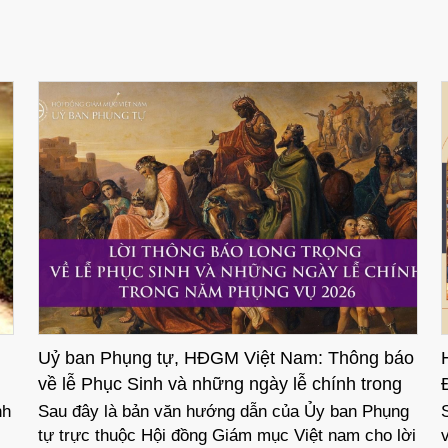
áo
Hướng dẫn cử hành lễ Các Thánh và lễ Các
Đẳng Linh hồn năm 2025
g
Sau đây là hướng dẫn của Ủy ban Phụng tự về
ời
việc cử hành lễ Các Thánh và lễ Các Đẳng Linh