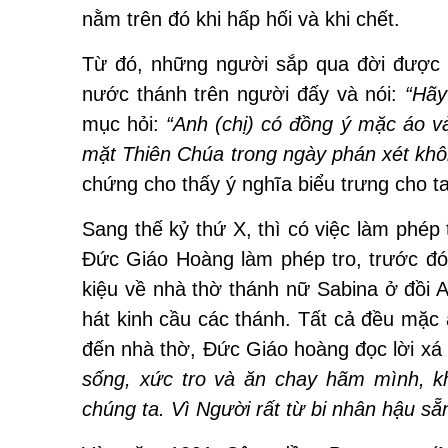
nằm trên đó khi hấp hối và khi chết.
Từ đó, những người sắp qua đời được đ
nước thánh trên người đấy và nói:
“Hãy
mục hỏi:
“Anh (chị) có đồng ý mặc áo vả
mặt Thiên Chúa trong ngày phán xét khô
chứng cho thấy ý nghĩa biểu trưng cho ta
Sang thế kỷ thứ X, thì có việc làm phép
Ðức Giáo Hoàng làm phép tro, trước đó 
kiệu về nhà thờ thánh nữ Sabina ở đồi A
hát kinh cầu các thánh. Tất cả đều mặc 
đến nhà thờ, Ðức Giáo hoàng đọc lời xá 
sống, xức tro và ăn chay hãm mình, k
chúng ta. Vì Người rất từ bi nhân hậu sẵ