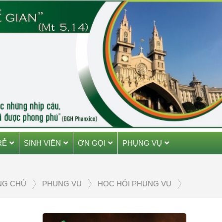
RẺ
SINH VIÊN
ƠN GỌI
PHỤNG VỤ
NG CHỦ
PHỤNG VỤ
HỌC HỎI PHỤNG VỤ