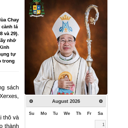
Mùa Chay
 cành lá
8 và 29).
Hãy nhớ
 Kinh
hụng tự
o trong
ng sách
Xerxes,
August
2026
Su
Mo
Tu
We
Th
Fr
Sa
i thô và
1
o thành