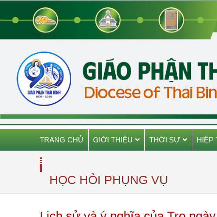
TRANG CHỦ
GIỚI THIỆU
THỜI SỰ
HIỆP
HỌC HỎI PHỤNG VỤ
Lịch sử và ý nghĩa của Tro ngày