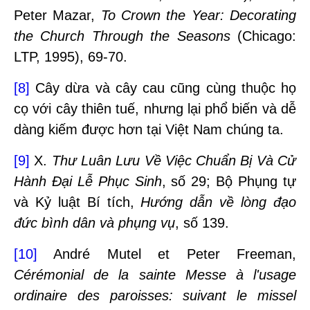
Peter Mazar,
To Crown the Year: Decorating
the Church Through the Seasons
(Chicago:
LTP, 1995), 69-70.
[8]
Cây dừa và cây cau cũng cùng thuộc họ
cọ với cây thiên tuế, nhưng lại phổ biến và dễ
dàng kiếm được hơn tại Việt Nam chúng ta.
[9]
X.
Thư Luân Lưu Về Việc Chuẩn Bị Và Cử
Hành Đại Lễ Phục Sinh
, số 29; Bộ Phụng tự
và Kỷ luật Bí tích,
Hướng dẫn về lòng đạo
đức bình dân và phụng vụ
, số 139.
[10]
André Mutel et Peter Freeman,
Cérémonial de la sainte Messe
à l'usage
ordinaire des paroisses: suivant le missel