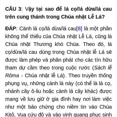
CÂU 3
: V
ậy tại sao để lá cọ/lá dừa/lá cau
trên cung thánh trong Chúa nhật Lễ Lá?
ĐÁP
: Cành lá cọ/lá dừa/lá cau
[8]
là một phần
không thể thiếu của Chúa nhật Lễ Lá, cũng là
Chúa nhật Thương khó Chúa. Theo đó, lá
cọ/dừa/lá cau dùng trong Chúa nhật lễ Lá sẽ
được làm phép và phân phát cho các tín hữu
tham dự cầm theo trong cuộc rước (
Sách lễ
Rôma
- Chúa nhật lễ Lá). Theo truyền thống
phụng vụ, những cành lá này (có thể là lá cọ,
nhánh cây ô-liu hoặc cành lá cây khác) được
mang về lưu giữ ở gia đình hay nơi làm việc
như một bảo chứng cho niềm tin vào Chúa
Kitô, Vua cứu độ và vào vinh quang phục sinh