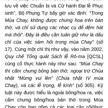
lưu về việc Chuẩn bị và Cử hành Đại lễ Phục
sinh”, Bộ Phụng Tự bấy giờ xác định:
“Trong
Mùa Chay, không được chưng hoa trên bàn
thờ, và chỉ sử dụng các nhạc cụ để đệm hát
mà thôi”.
Đây là điều cần tuân giữ như là dấu
chỉ của việc sám hối trong mùa Chay”
(số
17). Cùng một chỉ thị như vậy, vào năm 2002,
Quy chế Tổng quát Sách lễ Rô-ma
[QCSL]
củng cố thực hành này như sau:
“
Mùa Chay
thì cấm chưng bông bàn thờ, ngoại trừ Chúa
nhật “Mừng vui lên” (Chúa nhật IV mùa
Chay), và các lễ trọng, lễ kính”
(số 305). Kỷ
luật này được hiểu là ngoài bông/hoa ra, việc
cấm chưng bông/hoa bàn thờ trong Mùa
Chay còn bao gồm cả các loại cây cối/thực