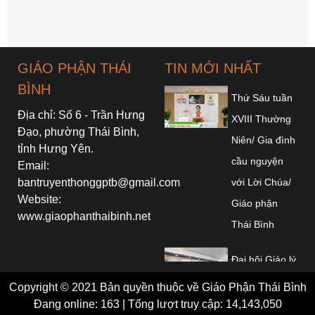
GIÁO PHẬN THÁI
TIN MỚI NHẤT
BÌNH
Thứ Sáu tuần
Địa chỉ: Số 6 - Trần Hưng
XVIII Thường
Đạo, phường Thái Bình,
Niên/ Gia đình
tỉnh Hưng Yên.
cầu nguyện
Email:
bantruyenthonggptb@gmail.com
với Lời Chúa/
Website:
Giáo phận
www.giaophanthaibinh.net
Thái Bình
Đại hội Giáo lý
Toàn quốc lần
Copyright © 2021 Bản quyền thuộc về Giáo Phận Thái Bình
thứ VII ngày
Đang online: 163 | Tổng lượt truy cập: 14,143,050