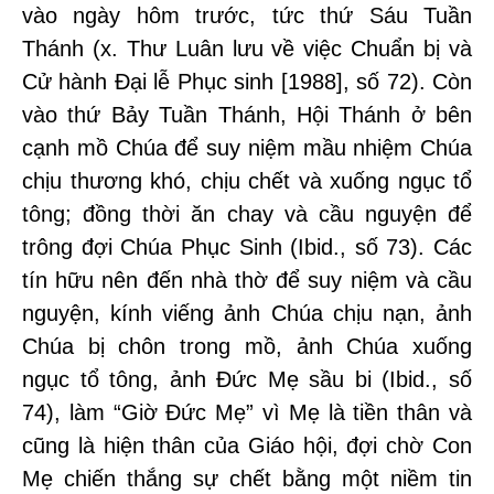
vào ngày hôm trước, tức thứ Sáu Tuần
Thánh (x. Thư Luân lưu về việc Chuẩn bị và
Cử hành Đại lễ Phục sinh [1988], số 72). Còn
vào thứ Bảy Tuần Thánh, Hội Thánh ở bên
cạnh mồ Chúa để suy niệm mầu nhiệm Chúa
chịu thương khó, chịu chết và xuống ngục tổ
tông; đồng thời ăn chay và cầu nguyện để
trông đợi Chúa Phục Sinh (Ibid., số 73). Các
tín hữu nên đến nhà thờ để suy niệm và cầu
nguyện, kính viếng ảnh Chúa chịu nạn, ảnh
Chúa bị chôn trong mồ, ảnh Chúa xuống
ngục tổ tông, ảnh Đức Mẹ sầu bi (Ibid., số
74), làm “Giờ Đức Mẹ” vì Mẹ là tiền thân và
cũng là hiện thân của Giáo hội, đợi chờ Con
Mẹ chiến thắng sự chết bằng một niềm tin