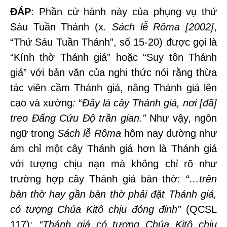
ĐÁP
: Phần cử hành này của phụng vụ thứ
Sáu Tuần Thánh (x.
Sách lễ Rôma [2002]
,
“Thứ Sáu Tuần Thánh”, số 15-20) được gọi là
“Kính thờ Thánh giá” hoặc “Suy tôn Thánh
giá” với bản văn của nghi thức nói rằng thừa
tác viên cầm Thánh giá, nâng Thánh giá lên
cao và xướng
:
“
Đây là cây Thánh giá, nơi [đã]
treo Đấng Cứu Độ trần gian.”
Như vậy, ngôn
ngữ trong
Sách lễ Rôma
hôm nay dường như
ám chỉ một cây Thánh giá hơn là Thánh giá
với tượng chịu nạn mà không chỉ rõ như
trường hợp cây Thánh giá bàn thờ:
“…
trên
bàn thờ hay gần bàn thờ phải đặt Thánh giá,
có tượng Chúa Kitô chịu đóng đinh
”
(QCSL
117);
“
Thánh giá có tượng Chúa Kitô chịu