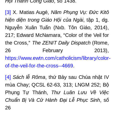
Hội Thánh Công Giáo
, số 1438.
[3]
X. Matias Augé,
Năm Phụng Vụ: Đức Kitô
hiện diện trong Giáo Hội của Ngài
, tập 1, dg.
Nguyễn Xuân Tuấn (Nxb. Tôn Giáo, 2014),
217; Edward McNamara, “Color of the Veil for
the Cross,”
The
ZENIT Daily Dispatch
(Rome,
26 February 2013),
https://www.ewtn.com/catholicism/library/color-
of-the-veil-for-the-cross--4669
.
[4]
Sách lễ Rôma
, thứ Bảy sau Chúa nhật IV
mùa Chay; QCSL 62-63, 313; LNGM 252; Bộ
Phụng Tự Thánh,
Thư Luân Lưu Về Việc
Chuẩn Bị Và Cử Hành Đại Lễ Phục Sinh
, số
26