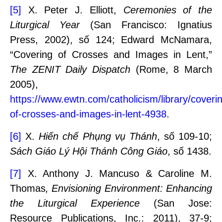
[5]
X. Peter J. Elliott,
Ceremonies of the
Liturgical Year
(San Francisco: Ignatius
Press, 2002), số 124; Edward McNamara,
“Covering of Crosses and Images in Lent,”
The
ZENIT Daily Dispatch
(Rome, 8 March
2005),
https://www.ewtn.com/catholicism/library/coveri
of-crosses-and-images-in-lent-4938
.
[6]
X.
Hiến chế Phụng vụ Thánh
, số 109-10;
Sách Giáo Lý Hội Thánh Công Giáo
, số 1438.
[7]
X. Anthony J. Mancuso & Caroline M.
Thomas
, Envisioning Environment: Enhancing
the Liturgical Experience
(San Jose:
Resource Publications, Inc.: 2011), 37-9;