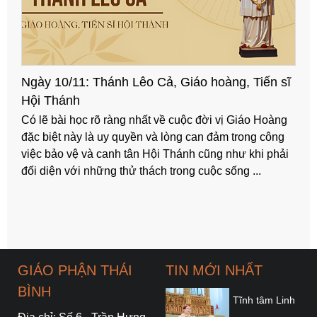
Ngày 04/11: Thánh Carôlô Borrômêô
Bất cứ làm công việc gì, bất hoàn cảnh nào, bất cứ ở
địa vị nào, chức vụ nào, thánh nhân cũng luôn làm vì
vinh quang Chúa Kitô. Thánh nhân đã phục vụ hết
mình, đã hy sinh hết mình tất cả cho Chúa và vì ...
GIÁO PHẬN THÁI
TIN MỚI NHẤT
BÌNH
Tĩnh tâm Linh