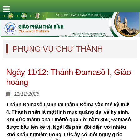
PHỤNG VỤ CHƯ THÁNH
Ngày 11/12: Thánh Ðamasô I, Giáo
hoàng
11/12/2025
Thánh Đamasô I sinh tại thành Rôma vào thế kỷ thứ
4. Thánh nhân là một linh mục quảng đại và hy sinh.
Khi đức thánh cha Libêriô qua đời năm 366, Đamasô
được bầu lên kế vị. Ngài đã phải đối diện với nhiều
khó khăn nghiêm trọng. Lúc ấy có một ngụy giáo