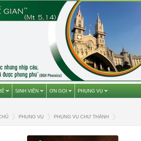
RẺ
SINH VIÊN
ƠN GỌI
PHỤNG VỤ
CHỦ
PHỤNG VỤ
PHỤNG VỤ CHƯ THÁNH