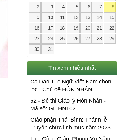
2
3
4
5
6
7
8
9
10
11
12
13
14
15
16
17
18
19
20
21
22
23
24
25
26
27
28
29
30
31
Tin xem nhiều nhất
Ca Dao Tục Ngữ Việt Nam chọn
lọc - Chủ đề HÔN NHÂN
52 - Đề thi Giáo lý Hôn Nhân -
Mã số: GL-HN102
Giáo phận Thái Bình: Thánh lễ
Truyền chức linh mục năm 2023
Lịch Công Giáo. Phụng Vụ Năm