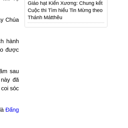
Giáo hạt Kiến Xương: Chung kết
Cuộc thi Tìm hiểu Tin Mừng theo
Thánh Mátthêu
ày Chúa
ch hành
ào được
năm sau
 này đã
coi sóc
là
Đấng