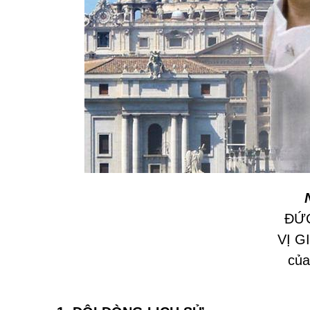
ÐỨC
VỊ G
của