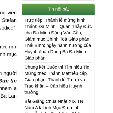
Tin nổi bật
ng viện
 Stefan
Trực tiếp: Thánh lễ mừng kính
Thánh Đa Minh - Quan Thầy Đức
sodico”,
cha Đa Minh Đặng Văn Cầu,
Giám mục Chính Toà Giáo phận
Thái Bình; ngày hành hương của
 được mở
Huynh đoàn Dòng Ba Đa Minh
linh mục
Giáo phận
Chung kết Cuộc thi Tìm hiểu Tin
h người
Mừng theo Thánh Matthêu cấp
Giáo phận, Thánh lễ Tạ ơn và
Đức tin
Trao khăn – Cấp hiệu Huynh
annem a
trưởng
 Ba Lan
Bài Giảng Chúa Nhật XIX TN -
Năm A l/ Linh Mục Đa-minh