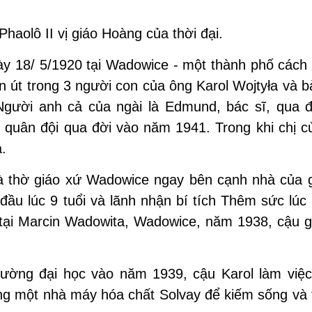
aolô II vị giáo Hoàng của thời đại.
ày 18/ 5/1920 tại Wadowice - một thành phố cách
n út trong 3 người con của ông Karol Wojtyła và b
gười anh cả của ngài là Edmund, bác sĩ, qua 
 quân đội qua đời vào năm 1941. Trong khi chị c
a.
hà thờ giáo xứ Wadowice ngay bên cạnh nhà của g
đầu lúc 9 tuổi và lãnh nhận bí tích Thêm sức lúc 
 tại Marcin Wadowita, Wadowice, năm 1938, cậu g
ường đại học vào năm 1939, cậu Karol làm việc
ng một nhà máy hóa chất Solvay để kiếm sống và t