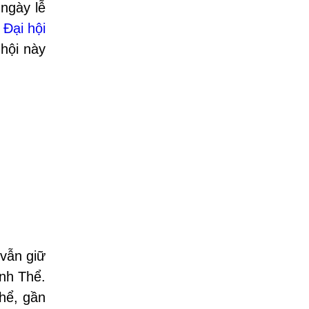
ngày lễ
a
Đại hội
 hội này
 vẫn giữ
ánh Thể.
Thể, gần