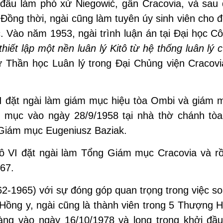
 đầu làm phó xứ Niegowić, gần Cracovia, và sau 
 Đồng thời, ngài cũng làm tuyên úy sinh viên cho
c. Vào năm 1953, ngài trình luận án tại Đại học C
iết lập một nền luân lý Kitô từ hệ thống luân lý
sư Thần học Luân lý trong Đại Chủng viện Cracovi
I đặt ngài làm giám mục hiệu tòa Ombi và giám 
m mục vào ngày 28/9/1958 tại nhà thờ chánh tò
 Giám mục Eugeniusz Baziak.
 VI đặt ngài làm Tổng Giám mục Cracovia và rồ
967.
2-1965) với sự đóng góp quan trọng trong việc s
Hồng y, ngài cũng là thành viên trong 5 Thượng H
ng vào ngày 16/10/1978 và long trọng khởi đầu