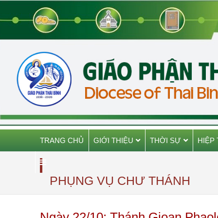
TRANG CHỦ
GIỚI THIỆU
THỜI SỰ
HIỆP
PHỤNG VỤ CHƯ THÁNH
Ngày 22/10: Thánh Gioan Phaolô