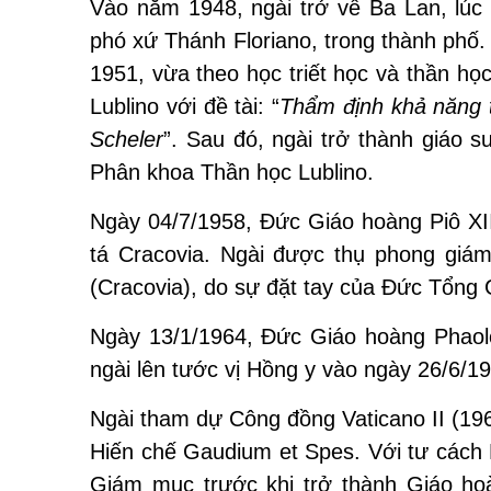
Vào năm 1948, ngài trở về Ba Lan, lúc
phó xứ Thánh Floriano, trong thành phố.
1951, vừa theo học triết học và thần họ
Lublino với đề tài: “
Thẩm định khả năng th
Scheler
”. Sau đó, ngài trở thành giáo 
Phân khoa Thần học Lublino.
Ngày 04/7/1958, Đức Giáo hoàng Piô XI
tá Cracovia. Ngài được thụ phong giá
(Cracovia), do sự đặt tay của Đức Tổng
Ngày 13/1/1964, Đức Giáo hoàng Phaolô
ngài lên tước vị Hồng y vào ngày 26/6/1
Ngài tham dự Công đồng Vaticano II (196
Hiến chế Gaudium et Spes. Với tư cách 
Giám mục trước khi trở thành Giáo hoà