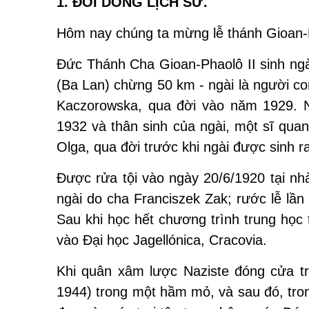
1. ĐÔI DÒNG LỊCH SỬ.
Hôm nay chúng ta mừng lễ thánh Gioan-Ph
Đức Thánh Cha Gioan-Phaolô II sinh ng
(Ba Lan) chừng 50 km - ngài là người co
Kaczorowska, qua đời vào năm 1929. N
1932 và thân sinh của ngài, một sĩ quan
Olga, qua đời trước khi ngài được sinh r
Được rửa tội vào ngày 20/6/1920 tại n
ngài do cha Franciszek Zak; rước lễ lần 
Sau khi học hết chương trình trung học
vào Đại học Jagellónica, Cracovia.
Khi quân xâm lược Naziste đóng cửa tr
1944) trong một hầm mỏ, và sau đó, tro