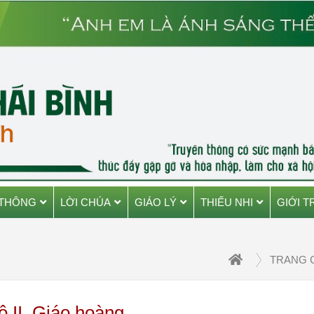
 THÔNG
LỜI CHÚA
GIÁO LÝ
THIẾU NHI
GIỚI T
TRANG 
 II, Giáo hoàng