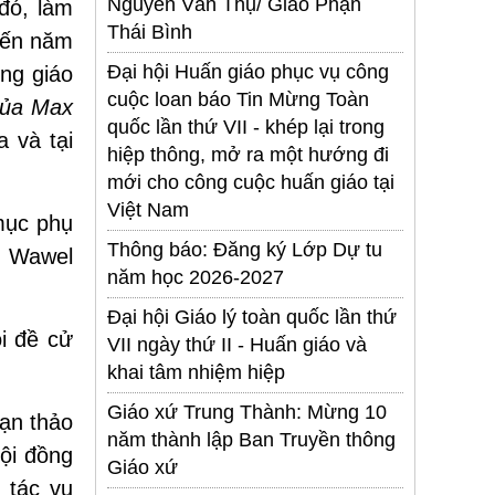
Nguyễn Văn Thụ/ Giáo Phận
đó, làm
Thái Bình
 đến năm
Đại hội Huấn giáo phục vụ công
ông giáo
cuộc loan báo Tin Mừng Toàn
 của Max
quốc lần thứ VII - khép lại trong
a và tại
hiệp thông, mở ra một hướng đi
mới cho công cuộc huấn giáo tại
Việt Nam
mục phụ
Thông báo: Đăng ký Lớp Dự tu
a Wawel
năm học 2026-2027
Đại hội Giáo lý toàn quốc lần thứ
i đề cử
VII ngày thứ II - Huấn giáo và
khai tâm nhiệm hiệp
Giáo xứ Trung Thành: Mừng 10
oạn thảo
năm thành lập Ban Truyền thông
ội đồng
Giáo xứ
 tác vụ