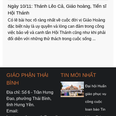
Ngày 04/11: Thánh Carôlô Borrômêô
Bất cứ làm công việc gì, bất hoàn cảnh nào, bất cứ ở
địa vị nào, chức vụ nào, thánh nhân cũng luôn làm vì
vinh quang Chúa Kitô. Thánh nhân đã phục vụ hết
mình, đã hy sinh hết mình tất cả cho Chúa và vì ...
GIÁO PHẬN THÁI
TIN MỚI NHẤT
BÌNH
Đại hội Huấn
Địa chỉ: Số 6 - Trần Hưng
giáo phục vụ
Đạo, phường Thái Bình,
công cuộc
tỉnh Hưng Yên.
loan báo Tin
Email: