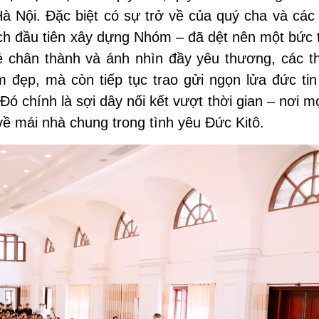
à Nội. Đặc biệt
có
sự trở về của quý cha và các 
ch đầu tiên xây dựng Nhóm – đã dệt nên một bức t
ẻ chân thành và ánh nhìn đầy yêu thương, các th
 đẹp, mà còn tiếp tục trao gửi ngọn lửa đức t
i
n
Đó chính là sợi dây nối kết vượt thời gian – nơi m
về mái nhà chung trong tình yêu Đức Kitô.