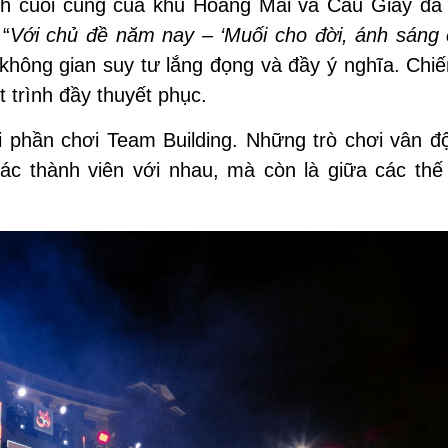
sinh cuối cùng của khu Hoàng Mai và Cầu Giấy đã
“
Với chủ đề năm nay –
‘
Muối cho đời, ánh sáng 
hông gian suy tư lắng đọng và đầy ý nghĩa. Chiế
 trình đầy thuyết phục.
ới phần chơi Team Building. Những trò chơi vân đ
ác thành viên với nhau, mà còn là giữa các thế