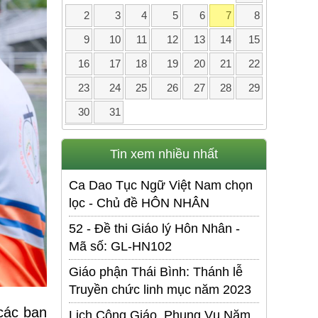
2
3
4
5
6
7
8
9
10
11
12
13
14
15
16
17
18
19
20
21
22
23
24
25
26
27
28
29
30
31
Tin xem nhiều nhất
Ca Dao Tục Ngữ Việt Nam chọn
lọc - Chủ đề HÔN NHÂN
52 - Đề thi Giáo lý Hôn Nhân -
Mã số: GL-HN102
Giáo phận Thái Bình: Thánh lễ
Truyền chức linh mục năm 2023
các bạn
Lịch Công Giáo. Phụng Vụ Năm