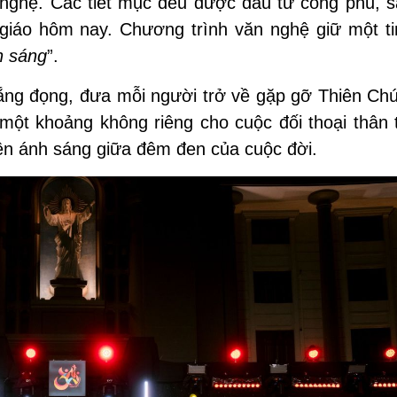
 nghệ. Các tiết mục đều được đầu tư công phu, s
iáo hôm nay. Chương trình văn nghệ giữ một ti
h sáng
”.
 lắng đọng, đưa mỗi người trở về gặp gỡ Thiên Ch
một khoảng không riêng cho cuộc đối thoại thân 
nên ánh
sáng
giữa đêm đen của cuộc đời.