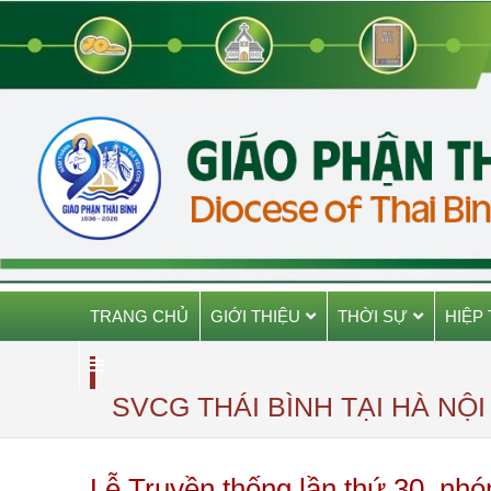
TRANG CHỦ
GIỚI THIỆU
THỜI SỰ
HIỆP
SVCG THÁI BÌNH TẠI HÀ NỘI
Lễ Truyền thống lần thứ 30, nhó