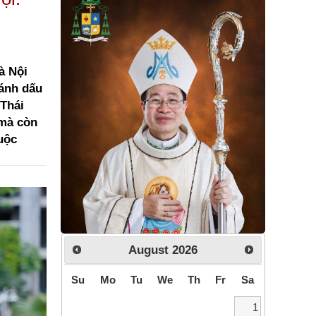
à Nội
Đánh dấu
 Thái
 mà còn
uộc
August
2026
Su
Mo
Tu
We
Th
Fr
Sa
1