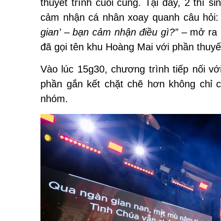
thuyết trình cuối cùng. Tại đây, 2 thí 
cảm nhận cá nhân xoay quanh câu hỏi: 
gian
’
– bạn cảm nhận điều gì?”
– mở ra k
đã gọi tên khu Hoàng Mai với phần thuyết
Vào lúc 15g30, chương trình tiếp nối v
phần gắn kết chặt chẽ hơn không chỉ c
nhóm.