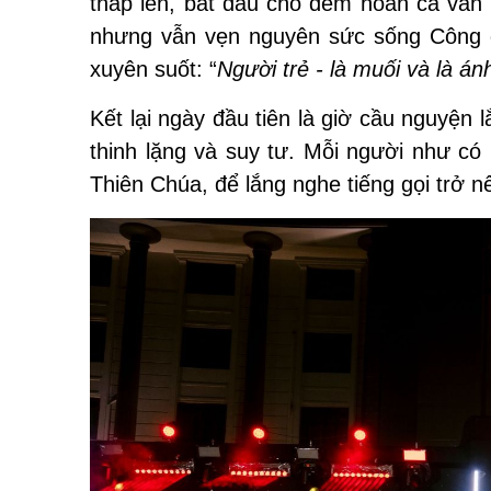
thắp lên, bắt đầu cho đêm hoan ca văn
nhưng vẫn vẹn nguyên sức sống Công g
xuyên suốt: “
Người trẻ - là muối và
là
án
Kết lại ngày đầu tiên là giờ cầu nguyện
thinh lặng và suy tư. Mỗi người như có 
Thiên Chúa, để lắng nghe tiếng gọi trở 