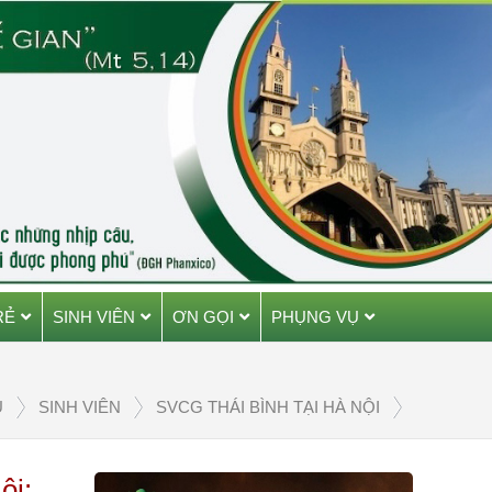
RẺ
SINH VIÊN
ƠN GỌI
PHỤNG VỤ
Ủ
SINH VIÊN
SVCG THÁI BÌNH TẠI HÀ NỘI
ội: