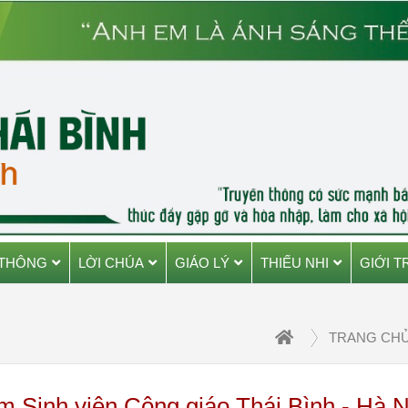
 THÔNG
LỜI CHÚA
GIÁO LÝ
THIẾU NHI
GIỚI T
TRANG CH
m Sinh viên Công giáo Thái Bình - Hà N