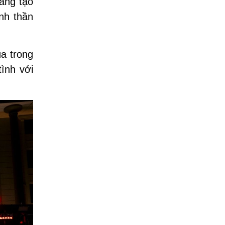
áng tạo
nh thần
úa trong
tình với