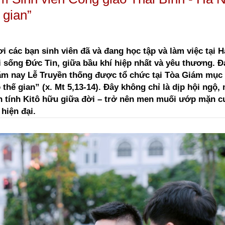
 gian”
ơi các bạn sinh viên đã và đang học tập và làm việc tại H
i sống Đức Tin, giữa bầu khí hiệp nhất và yêu thương. 
năm nay Lễ Truyền thống được tổ chức tại Tòa Giám mục
thế gian” (x. Mt 5,13-14). Đây không chỉ là dịp hội ngộ,
ăn tính Kitô hữu giữa đời – trở nên men muối ướp mặn c
hiện đại.