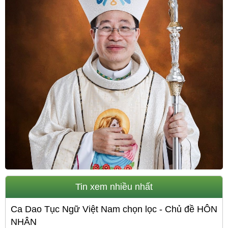
Tin xem nhiều nhất
Ca Dao Tục Ngữ Việt Nam chọn lọc - Chủ đề HÔN
NHÂN