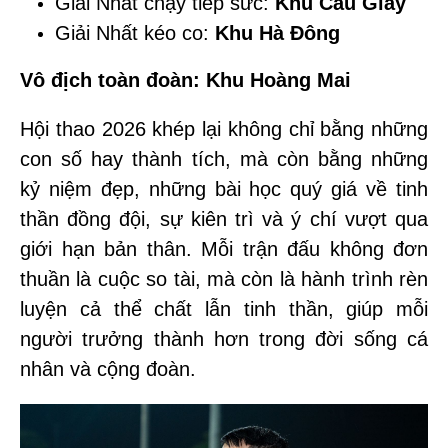
Giải Nhất chạy tiếp sức:
Khu Cầu Giấy
Giải Nhất kéo co:
Khu Hà Đông
Vô địch toàn đoàn: Khu Hoàng Mai
Hội thao 2026 khép lại không chỉ bằng những
con số hay thành tích, mà còn bằng những
kỷ niệm đẹp, những bài học quý giá về tinh
thần đồng đội, sự kiên trì và ý chí vượt qua
giới hạn bản thân. Mỗi trận đấu không đơn
thuần là cuộc so tài, mà còn là hành trình rèn
luyện cả thể chất lẫn tinh thần, giúp mỗi
người trưởng thành hơn trong đời sống cá
nhân và cộng đoàn.