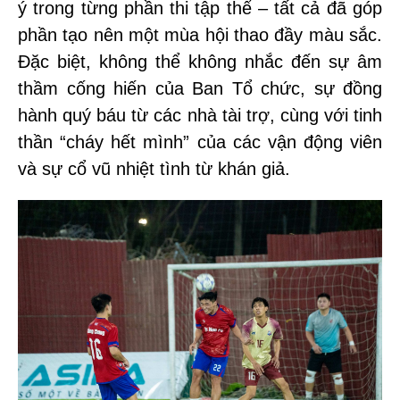
ý trong từng phần thi tập thể – tất cả đã góp
phần tạo nên một mùa hội thao đầy màu sắc.
Đặc biệt, không thể không nhắc đến sự âm
thầm cống hiến của Ban Tổ chức, sự đồng
hành quý báu từ các nhà tài trợ, cùng với tinh
thần “cháy hết mình” của các vận động viên
và sự cổ vũ nhiệt tình từ khán giả.