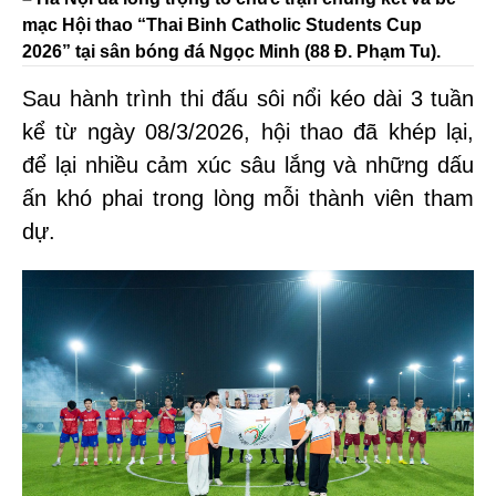
mạc Hội thao “Thai Binh Catholic Students Cup
2026” tại sân bóng đá Ngọc Minh (88 Đ. Phạm Tu).
Sau hành trình thi đấu sôi nổi kéo dài 3 tuần
kể từ ngày 08/3/2026, hội thao đã khép lại,
để lại nhiều cảm xúc sâu lắng và những dấu
ấn khó phai trong lòng mỗi thành viên tham
dự.