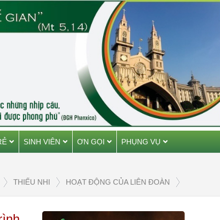
RẺ
SINH VIÊN
ƠN GỌI
PHỤNG VỤ
THIẾU NHI
HOẠT ĐỘNG CỦA LIÊN ĐOÀN
rình