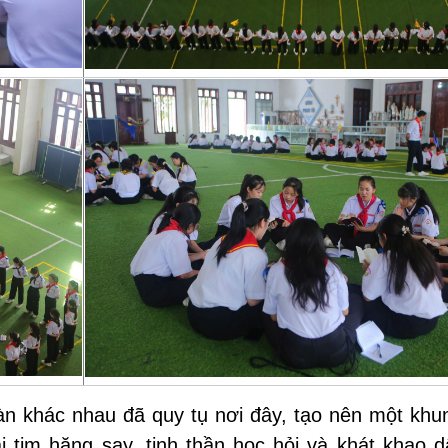
n khác nhau đã quy tụ nơi đây, tạo nên một khu
 tim hăng say, tinh thần học hỏi và khát khao d