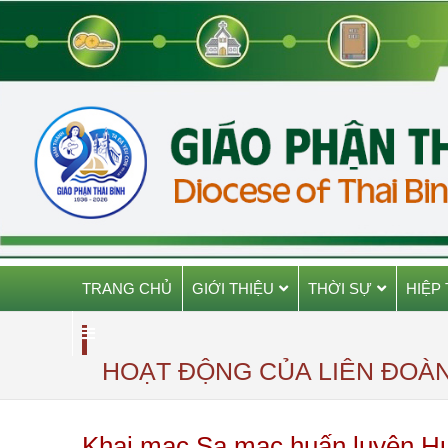
TRANG CHỦ
GIỚI THIỆU
THỜI SỰ
HIỆP
HOẠT ĐỘNG CỦA LIÊN ĐOÀ
Khai mạc Sa mạc huấn luyện Huy