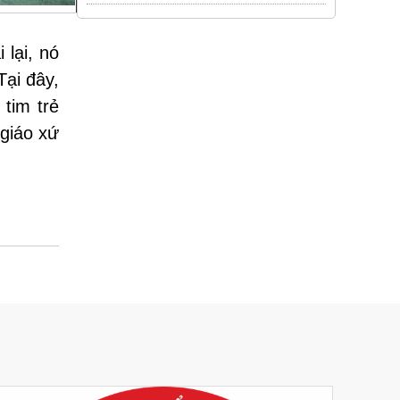
 lại, nó
Tại đây,
tim trẻ
giáo xứ