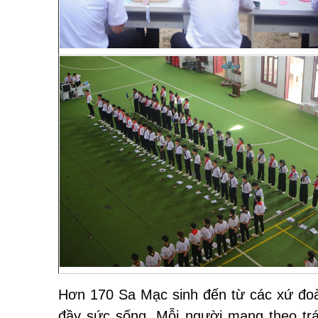
Hơn 170 Sa Mạc sinh đến từ các xứ đoà
đầy sức sống. Mỗi người mang theo trái