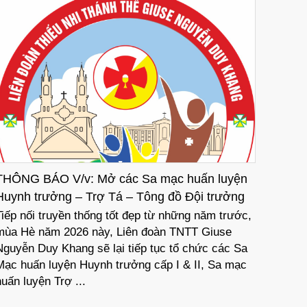
THÔNG BÁO V/v: Mở các Sa mạc huấn luyện
THƯ M
Huynh trưởng – Trợ Tá – Tông đồ Đội trưởng
Đất H
Năm 2026
Tiếp nối truyền thống tốt đẹp từ những năm trước,
Hòa ch
mùa Hè năm 2026 này, Liên đoàn TNTT Giuse
Bình t
Nguyễn Duy Khang sẽ lại tiếp tục tổ chức các Sa
thành 
Mạc huấn luyện Huynh trưởng cấp I & II, Sa mạc
Đức Ch
huấn luyện Trợ ...
chăm lo