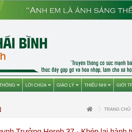
 THÔNG
LỜI CHÚA
GIÁO LÝ
THIẾU NHI
GIỚI T
N
TRANG CHỦ
nh Trưởng Hereb 37 - Khép lại hành t