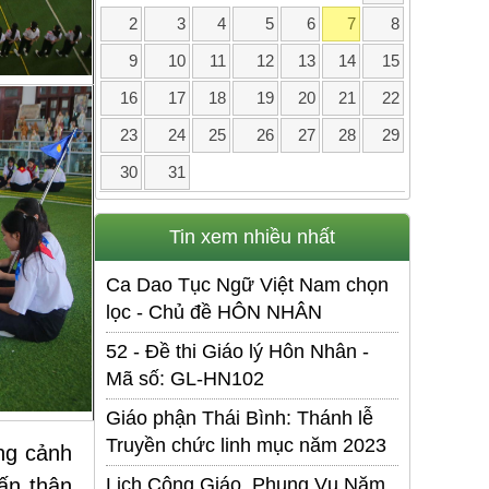
2
3
4
5
6
7
8
9
10
11
12
13
14
15
16
17
18
19
20
21
22
23
24
25
26
27
28
29
30
31
Tin xem nhiều nhất
Ca Dao Tục Ngữ Việt Nam chọn
lọc - Chủ đề HÔN NHÂN
52 - Đề thi Giáo lý Hôn Nhân -
Mã số: GL-HN102
Giáo phận Thái Bình: Thánh lễ
Truyền chức linh mục năm 2023
ng cảnh
ấn thân
Lịch Công Giáo. Phụng Vụ Năm