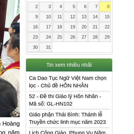
2
3
4
5
6
7
8
9
10
11
12
13
14
15
16
17
18
19
20
21
22
23
24
25
26
27
28
29
30
31
Tin xem nhiều nhất
Ca Dao Tục Ngữ Việt Nam chọn
lọc - Chủ đề HÔN NHÂN
52 - Đề thi Giáo lý Hôn Nhân -
Mã số: GL-HN102
Giáo phận Thái Bình: Thánh lễ
Truyền chức linh mục năm 2023
n Hoàng
ong năm
Lịch Công Giáo. Phụng Vụ Năm