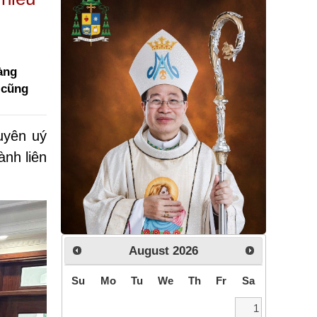
ràng
 cũng
uyên uý
nh liên
August
2026
Su
Mo
Tu
We
Th
Fr
Sa
1