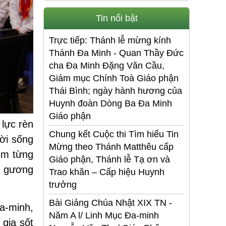
Tin nổi bật
Trực tiếp: Thánh lễ mừng kính
Thánh Đa Minh - Quan Thầy Đức
cha Đa Minh Đặng Văn Cầu,
Giám mục Chính Toà Giáo phận
Thái Bình; ngày hành hương của
Huynh đoàn Dòng Ba Đa Minh
Giáo phận
lực rèn
Chung kết Cuộc thi Tìm hiểu Tin
đời sống
Mừng theo Thánh Matthêu cấp
em từng
Giáo phận, Thánh lễ Tạ ơn và
, gương
Trao khăn – Cấp hiệu Huynh
trưởng
Bài Giảng Chúa Nhật XIX TN -
a-minh,
Năm A l/ Linh Mục Đa-minh
 gia sốt