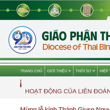
TRANG CHỦ
GIỚI THIỆU
THỜI SỰ
HIỆP
HOẠT ĐỘNG CỦA LIÊN ĐOÀ
Mừng lễ kính Thánh Giuse Nguy