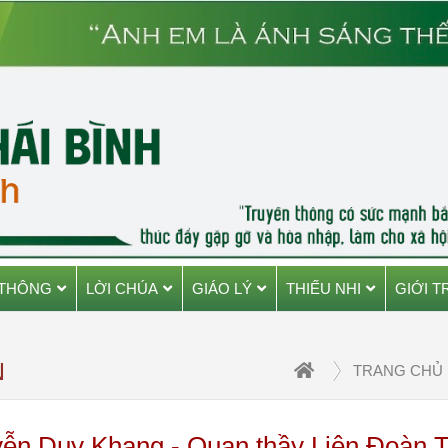
 THÔNG
LỜI CHÚA
GIÁO LÝ
THIẾU NHI
GIỚI T
N
TRANG CHỦ
ễn Duy Khang - Quan thầy Liên Đoàn T