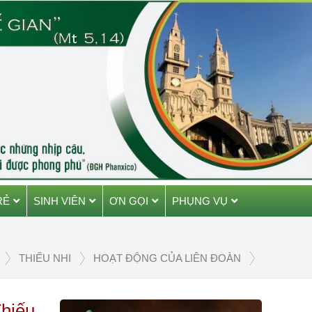
RẺ
SINH VIÊN
ƠN GỌI
PHỤNG VỤ
THIẾU NHI
HOẠT ĐỘNG CỦA LIÊN ĐOÀN
hiếu