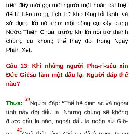
trên đây
mời gọi mỗi người một hoán cải triệt
để từ bên trong, tích trữ kho tàng tốt lành, và
sử dụng lời nói như một công cụ xây dựng
Nước Thiên Chúa, trước khi lời nói trở thành
chứng cứ không thể thay đổi trong Ngày
Phán Xét
.
Câu 13: Khi những người Pha-ri-sêu xin
Đức Giêsu làm một dấu lạ, Người đáp thế
nào?
39
Thưa:
Người đáp: “Thế hệ gian ác và ngoại
tình này đòi dấu lạ. Nhưng chúng sẽ không
được dấu lạ nào, ngoài dấu lạ ngôn sứ Giô-
40
na.
Quả thật,
ông Giô-na đã ở trong bụng