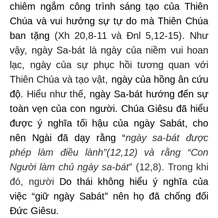
chiêm ngắm công trình sáng tạo của Thiên
Chúa và vui hưởng sự tự do mà Thiên Chúa
ban tặng
(Xh 20
,
8-11 và Đnl 5
,
12-15). Như
vậy, ngày Sa-bát là ngày của niềm vui hoan
lạc, ngày của sự phục hồi tương quan với
Thiên Chúa và tạo vật,
ngày của hồng ân cứu
độ
. Hiểu như thế
, ngày
Sa-bát hướng đến
sự
toàn vẹn
của con người.
Chúa Giêsu đã hiểu
được ý nghĩa tối hậu của ngày Sabát, cho
nên Ngài đã dạy rằng “
ngày sa-bát được
phép làm điều lành
”(12,12) và rằng “
Con
Người làm chủ ngày sa-bát
”
(12,8). Trong khi
đó, người
Do thái không hiểu ý nghĩa của
việc “giữ ngày Sabát” nên họ đã chống đối
Đức Giêsu.