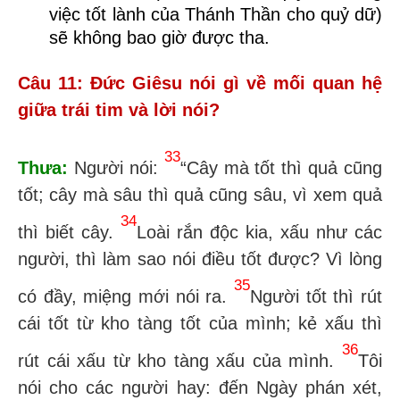
việc tốt lành của Thánh Thần cho quỷ dữ)
sẽ
không bao giờ được tha
.
Câu 11: Đức Giêsu nói gì về mối quan hệ
giữa trái tim và lời nói?
33
Thưa:
Người nói:
“Cây mà tốt thì quả cũng
tốt; cây mà sâu thì quả cũng sâu, vì xem quả
34
thì biết cây.
Loài rắn độc kia, xấu như các
người, thì làm sao nói điều tốt được? Vì lòng
35
có đầy, miệng mới nói ra.
Người tốt thì rút
cái tốt từ kho tàng tốt của mình; kẻ xấu thì
36
rút cái xấu từ kho tàng xấu của mình.
Tôi
nói cho các người hay: đến Ngày phán xét,