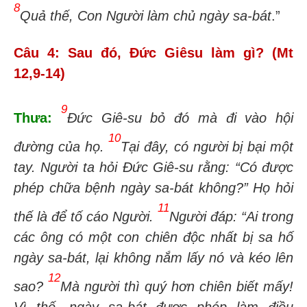
8
Quả thế, Con Người làm chủ ngày sa-bát
.”
Câu 4: Sau đó, Đức Giêsu làm gì? (Mt
12,9-14)
9
Thưa:
Đức Giê-su bỏ đó mà đi vào hội
10
đường của họ.
Tại đây, có người bị bại một
tay. Người ta hỏi Đức Giê-su rằng: “Có được
phép chữa bệnh ngày sa-bát không?” Họ hỏi
11
thế là để tố cáo Người.
Người đáp: “Ai trong
các ông có một con chiên độc nhất bị sa hố
ngày sa-bát, lại không nắm lấy nó và kéo lên
12
sao?
Mà người thì quý hơn chiên biết mấy!