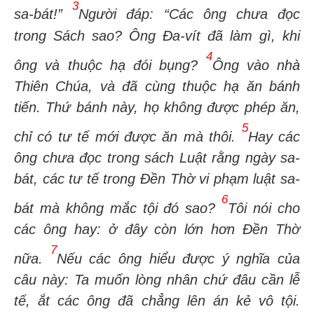
3
sa-bát!”
Người đáp: “Các ông chưa đọc
trong Sách sao? Ông Đa-vít đã làm gì, khi
4
ông và thuộc hạ đói bụng?
Ông vào nhà
Thiên Chúa, và đã cùng thuộc hạ ăn bánh
tiến. Thứ bánh này, họ không được phép ăn,
5
chỉ có tư tế mới được ăn mà thôi.
Hay các
ông chưa đọc trong sách Luật rằng ngày sa-
bát, các tư tế trong Đền Thờ vi phạm luật sa-
6
bát mà không mắc tội đó sao?
Tôi nói cho
các ông hay: ở đây còn lớn hơn Đền Thờ
7
nữa.
Nếu các ông hiểu được ý nghĩa của
câu này: Ta muốn lòng nhân chứ đâu cần lễ
tế, ắt các ông đã chẳng lên án kẻ vô tội.