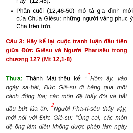
này" (12,45).
Phần cuối
(12,46-50)
mô tả gia đình mới
của Chúa Giêsu
:
những người vâng phục ý
Cha trên trời
.
Câu 3: Hãy kể lại cuộc tranh luận đầu tiên
giữa Đức Giêsu và Người Pharisêu trong
chương 12? (Mt 12,1-8)
1
Thưa:
Thánh Mát-thêu kể: “
Hôm ấy, vào
ngày sa-bát, Đức Giê-su đi băng qua một
cánh đồng lúa; các môn đệ thấy đói và bắt
2
đầu bứt lúa ăn.
Người Pha-ri-sêu thấy vậy,
mới nói với Đức Giê-su: “Ông coi, các môn
đệ ông làm điều không được phép làm ngày