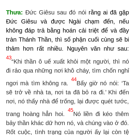
Thưa:
Đức Giêsu sau đó nói
rằng ai đã gặp
Đức Giêsu và được Ngài chạm đến, nếu
không đáp trả bằng hoán cải triệt để và đầy
tràn Thánh Thần, thì số phận cuối cùng sẽ bi
thảm hơn rất nhiề
u. Nguyên văn như sau:
43
“Khi thần ô uế xuất khỏi một người, thì nó
đi rảo qua những nơi khô cháy, tìm chốn nghỉ
44
ngơi mà tìm không ra.
Bấy giờ nó nói: ‘Ta
sẽ trở về nhà ta, nơi ta đã bỏ ra đi.’ Khi đến
nơi, nó thấy nhà để trống, lại được quét tước,
45
trang hoàng hẳn hoi.
Nó liền đi kéo thêm
bảy thần khác dữ hơn nó, và chúng vào ở đó.
Rốt cuộc, tình trạng của người ấy lại còn tệ