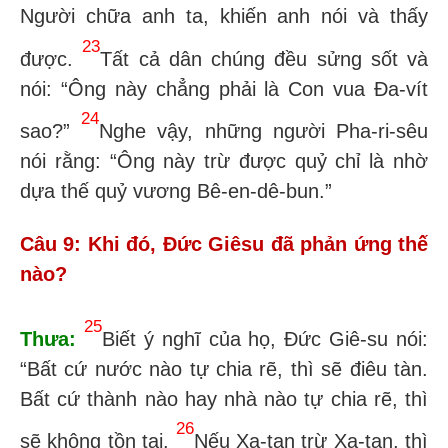
Người chữa anh ta, khiến anh nói và thấy
23
được.
Tất cả dân chúng đều sửng sốt và
nói: “Ông này chẳng phải là Con vua Đa-vít
24
sao?”
Nghe vậy, những người Pha-ri-sêu
nói rằng: “Ông này trừ được quỷ chỉ là nhờ
dựa thế quỷ vương Bê-en-dê-bun.”
Câu 9: Khi đó, Đức Giêsu đã phản ứng thế
nào?
25
Thưa:
Biết ý nghĩ của họ, Đức Giê-su nói:
“Bất cứ nước nào tự chia rẽ, thì sẽ điêu tàn.
Bất cứ thành nào hay nhà nào tự chia rẽ, thì
26
sẽ không tồn tại.
Nếu Xa-tan trừ Xa-tan, thì