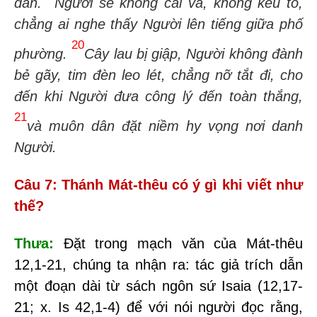
dân.
Người sẽ không cãi vã, không kêu to,
chẳng ai nghe thấy Người lên tiếng giữa phố
20
phường.
Cây lau bị giập, Người không đành
bẻ gãy, tim đèn leo lét, chẳng nỡ tắt đi, cho
đến khi Người đưa công lý đến toàn thắng,
21
và muôn dân đặt niềm hy vọng nơi danh
Người.
Câu 7: Thánh Mát-thêu có ý gì khi viết như
thế?
Thưa:
Đặt trong mạch văn của Mát-thêu
12,1-21, chúng ta nhận ra: tác giả trích dẫn
một đoạn dài từ sách ngôn sứ Isaia (
12,
17-
21
; x. Is
42,1-4
) để với nói người đọc rằng,