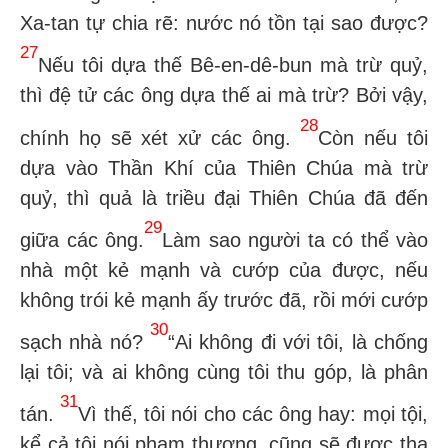
Xa-tan tự chia rẽ: nước nó tồn tại sao được?
27
Nếu tôi dựa thế Bê-en-dê-bun mà trừ quỷ,
thì đệ tử các ông dựa thế ai mà trừ? Bởi vậy,
28
chính họ sẽ xét xử các ông.
Còn nếu tôi
dựa vào Thần Khí của Thiên Chúa mà trừ
quỷ, thì quả là triều đại Thiên Chúa đã đến
29
giữa các ông.
Làm sao người ta có thể vào
nhà một kẻ mạnh và cướp của được, nếu
không trói kẻ mạnh ấy trước đã, rồi mới cướp
30
sạch nhà nó?
“Ai không đi với tôi, là chống
lại tôi; và ai không cùng tôi thu góp, là phân
31
tán.
Vì thế, tôi nói cho các ông hay: mọi tội,
kể cả tội nói phạm thượng, cũng sẽ được tha