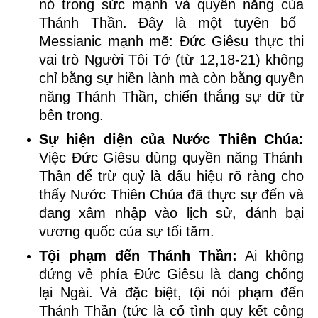
nó trong sức mạnh và
quyền năng
của
Thánh Thần
.
Đây là một tuyên bố
Messianic mạnh mẽ: Đức Giêsu thực thi
vai trò Người Tôi Tớ (từ 12,18-21) không
chỉ bằng sự hiền lành mà còn bằng quyền
năng Thánh Thần, chiến thắng sự dữ từ
bên trong
.
Sự hiện diện của Nước Thiên Chúa:
Việc Đức Giêsu dùng quyền năng Thánh
Thần để trừ quỷ là
dấu hiệu rõ ràng cho
thấy Nước Thiên Chúa đã thực sự đến và
đang xâm nhập vào lịch sử, đánh bại
vương quốc của sự tối tăm.
Tội phạm đến Thánh Thần:
Ai không
đứng về phía Đức Giêsu là đang chống
lại Ngài. Và đặc biệt, tội
nói
phạm đến
Thánh Thần
(tức là cố tình quy kết công