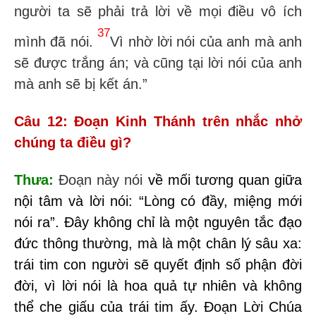
người ta sẽ phải trả lời về mọi điều vô ích
37
mình đã nói.
Vì nhờ lời nói của anh mà anh
sẽ được trắng án; và cũng tại lời nói của anh
mà anh sẽ bị kết án.”
Câu 12: Đoạn Kinh Thánh trên nhắc nhở
chúng ta điều gì?
Thưa:
Đoạn này nói
về mối
tương quan giữa
nội tâm và
lời nói
:
“Lòng có đầy, miệng mới
nói ra”
. Đây
không chỉ là một nguyên tắc đạo
đức thông thường, mà là một chân lý sâu xa:
trái tim con người sẽ quyết định số phận đời
đời, vì lời nói là hoa quả tự nhiên và không
thể che giấu của trái tim ấy. Đoạn Lời
Chúa