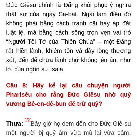
Đức Giêsu chính là Đấng khôi phục ý nghĩa
thật sự của ngày Sa-bát.
Ngài làm điều đó
không phải bằng cách tranh cãi hay áp đặt
luật lệ
,
mà bằng cách sống trọn vẹn vai trò
“Người Tôi Tớ của Thiên Chúa”
– một Đấng
rất hiền lành, khiêm tốn và đầy lòng thương
xót,
đến để chữa lành chứ không lên án,
như
lời của
ngôn sứ Isaia.
Câu 8: Hãy kể lại câu chuyện người
Pharisêu cho rằng Đức Giêsu nhờ quỷ
vương Bê-en-dê-bun để trừ quỷ
?
22
Thưa:
Bấy giờ họ đem đến cho Đức Giê-su
một người bị quỷ ám vừa mù lại vừa câm.