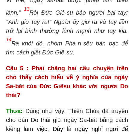
Vì thế, ngày sa-bát được phép làm điều
13
lành.”
Rồi Đức Giê-su bảo người bại tay:
“Anh giơ tay ra!” Người ấy giơ ra và tay liền
trở lại bình thường lành mạnh như tay kia.
14
Ra khỏi đó, nhóm Pha-ri-sêu bàn bạc để
tìm cách giết Đức Giê-su
.
Câu 5 : Phải chăng hai câu chuyện trên
cho thấy cách hiểu về ý nghĩa của ngày
Sa-bát của Đức Giêsu khác với người Do
thái?
Thưa:
Đúng như vậy. Thiên
Chúa đã truyền
cho dân Do thái giữ ngày Sa-bát bằng cách
kiêng làm việc.
Đây là ngày nghỉ ngơi
để