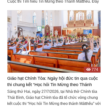
Cuộc thi Tìm hiểu Tin Mừng theo Thánh Mátthêu. Đây
là một trong những hoạt động nổi bật hướng tới kỷ ...
774
Giáo hạt Chính Tòa: Ngày hội đức tin qua cuộc
thi chung kết “Học hỏi Tin Mừng theo Thánh
Mátthêu”
Sáng thứ Hai, ngày 27/7/2026, tại Nhà thờ Chính tòa
Thái Bình, Giáo hạt Chính tòa đã tổ chức vòng chung
kết cuộc thi “Học hỏi Tin Mừng theo thánh Mátthêu” với