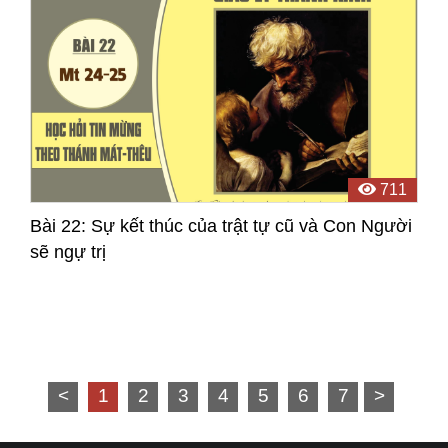
711
Bài 22: Sự kết thúc của trật tự cũ và Con Người
sẽ ngự trị
<
1
2
3
4
5
6
7
>