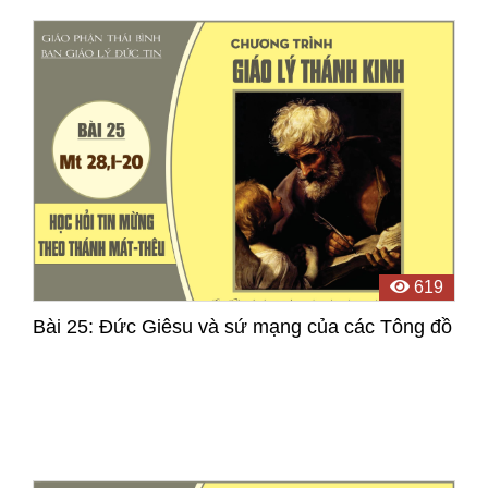
sự tham dự của 27/29 Giáo xứ trong Giáo hạt. ...
619
Bài 25: Đức Giêsu và sứ mạng của các Tông đồ