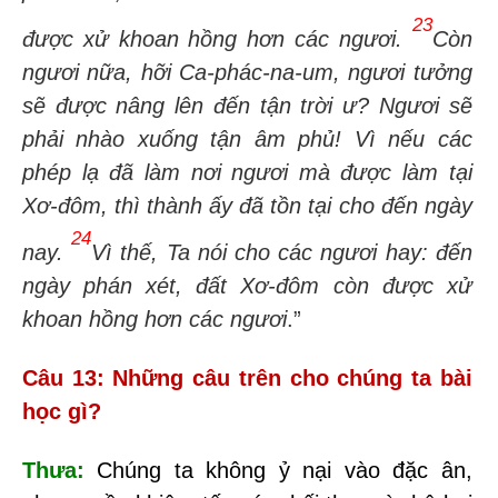
23
được xử khoan hồng hơn các ngươi.
Còn
ngươi nữa, hỡi
Ca-phác-na-um, ngươi tưởng
sẽ được nâng lên đến tận trời ư?
Ngươi sẽ
phải nhào xuống tận âm phủ!
Vì nếu các
phép lạ đã làm nơi ngươi mà được làm tại
Xơ-đôm, thì thành ấy đã tồn tại cho đến ngày
24
nay.
Vì thế, Ta nói cho các ngươi hay: đến
ngày phán xét,
đất
Xơ-đôm
còn được xử
khoan hồng hơn các ngươi
.”
Câu 13: Những câu trên cho chúng ta bài
học gì?
Thưa:
Chúng ta không ỷ nại vào đặc ân,