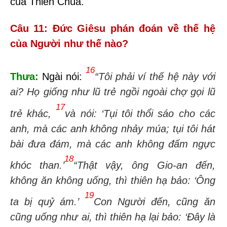
của Thiên Chúa.
Câu 11: Đức Giêsu phán đoán về thế hệ
của Người như thế nào?
16
Thưa:
Ngài nói:
“Tôi phải ví thế hệ này với
ai? Họ giống như lũ trẻ ngồi ngoài chợ gọi lũ
17
trẻ khác,
và nói: ‘Tụi tôi thổi sáo cho các
anh, mà các anh không nhảy múa; tụi tôi hát
bài đưa đám, mà các anh không đấm ngực
18
khóc than.’
“Thật vậy, ông
Gio-an
đến,
không ăn không uống, thì thiên hạ bảo: ‘Ông
19
ta bị quỷ ám.’
Con Người đến, cũng ăn
cũng uống như ai, thì thiên hạ lại bảo: ‘Đây là