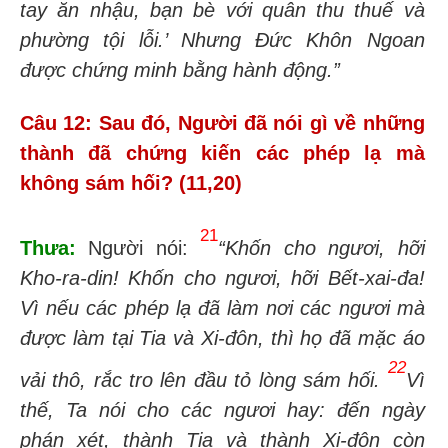
tay ăn nhậu, bạn bè với quân thu thuế và
phường tội lỗi.’ Nhưng Đức Khôn Ngoan
được chứng minh bằng hành động.”
Câu 12: Sau đó, Người đã nói gì về những
thành đã chứng kiến các phép lạ mà
không
sám hối? (11,20)
21
Thưa:
Người nói:
“Khốn cho ngươi, hỡi
Kho-ra-din! Khốn cho ngươi, hỡi
Bết-xai-đa!
Vì nếu các phép lạ đã làm nơi các ngươi mà
được làm tại
Tia
và
Xi-đôn, thì họ
đã mặc áo
22
vải thô, rắc tro lên đầu tỏ lòng sám hối.
Vì
thế, Ta nói cho các ngươi hay: đến ngày
phán xét, thành
Tia
và thành
Xi-đôn
còn