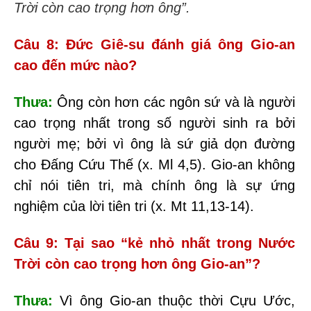
Trời còn cao trọng hơn ông”.
Câu 8: Đức Giê-su đánh giá ông Gio-an
cao đến mức nào?
Thưa:
Ông còn hơn các ngôn sứ và là người
cao trọng nhất trong số người sinh ra bởi
người mẹ; bởi vì ông là sứ giả dọn đường
cho Đấng Cứu Thế (x. Ml 4
,
5). Gio-an không
chỉ nói tiên tri, mà chính ông là sự ứng
nghiệm của lời tiên tri (x
.
M
t
11
,
13-14).
Câu 9: Tại sao “kẻ nhỏ nhất trong Nước
Trời còn cao trọng hơn ông Gio-an”?
Thưa:
Vì ô
ng Gio-an thuộc thời Cựu Ước,