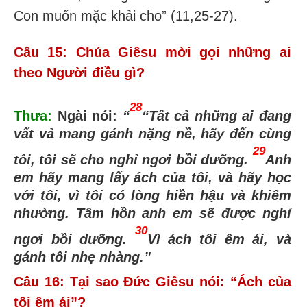
Con muốn mặc khải cho” (11
,
25-27).
Câu 15: Chúa Giêsu mời gọi những ai
theo Người điều gì?
28
Thưa:
Ngài nói:
“
“Tất cả những ai đang
vất vả mang gánh nặng nề, hãy đến cùng
29
tôi, tôi sẽ cho nghỉ ngơi bồi dưỡng.
Anh
em hãy mang lấy ách của tôi, và hãy học
với tôi, vì tôi có lòng hiền hậu và khiêm
nhường.
Tâm hồn anh em sẽ được nghỉ
30
ngơi bồi dưỡng.
Vì ách tôi êm ái, và
gánh tôi nhẹ nhàng.”
Câu 16: Tại sao Đức Giêsu nói: “Ách của
tôi êm ái”?