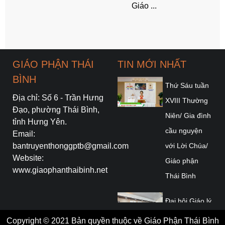
Giáo ...
GIÁO PHẬN THÁI
TIN MỚI NHẤT
BÌNH
Thứ Sáu tuần
Địa chỉ: Số 6 - Trần Hưng
XVIII Thường
Đạo, phường Thái Bình,
Niên/ Gia đình
tỉnh Hưng Yên.
cầu nguyện
Email:
bantruyenthonggptb@gmail.com
với Lời Chúa/
Website:
Giáo phận
www.giaophanthaibinh.net
Thái Bình
Đại hội Giáo lý
Toàn quốc lần
Copyright © 2021 Bản quyền thuộc về Giáo Phận Thái Bình