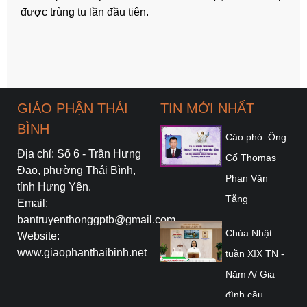
được trùng tu lần đầu tiên.
GIÁO PHẬN THÁI
TIN MỚI NHẤT
BÌNH
Cáo phó: Ông
Địa chỉ: Số 6 - Trần Hưng
Cố Thomas
Đạo, phường Thái Bình,
Phan Văn
tỉnh Hưng Yên.
Tẵng
Email:
bantruyenthonggptb@gmail.com
Chúa Nhật
Website:
www.giaophanthaibinh.net
tuần XIX TN -
Năm A/ Gia
đình cầu