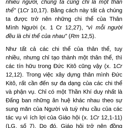
nhiều ngườ
i, ch
úng ta cũng chỉ là một th
ân
th
ể”
(1
Cr
10,17). Bằng cách này tất cả chúng
ta được trở nên những chi thể của Thân
Mình Người (x. 1 Cr 12,27),
“
vì mỗi người
đều là chi thể của nhau”
(
Rm
12,5).
Như tất cả các chi thể của thân thể, tuy
nhiều, nhưng chỉ tạo thành một thân thể, thì
các tín hữu trong Đức Kitô cũng vậy (x. 1
Cr
12,12). Trong việc xây dựng thân mình Đức
Kitô, rất cần đến sự đa dạng của các chi thể
và phận vụ. Chỉ có một Thần Khí duy nhất là
Đấng ban những ân huệ khác nhau theo sự
sung mãn của Người và tuỳ nhu cầu của các
tác vụ vì ích lợi của Giáo hội (x. 1
Cr
12,1-11)
(LG, số 7). Do đó, Giáo hội trở nên đồng