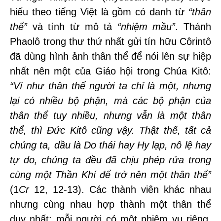
hiểu theo tiếng Việt là gồm có danh từ
“th
ân
th
ể”
và tính từ mô tả
“
nhiệm mầu”
. Thánh
Phaolô trong thư thứ nhất gửi tín hữu Côrintô
đã dùng hình ảnh thân thể để nói lên sự hiệp
nhất nên một của Giáo hội trong Chúa Kitô:
“Ví như
th
ân th
ể người ta chỉ là một, nhưng
lạ
i c
ó nhiều bộ phận, mà các bộ phận của
thân th
ể tuy nhiều, nhưng vẫn là một th
ân
th
ể, th
ì Đức Kitô cũng vậy. Thật th
ế, tất cả
chúng ta, dầu là Do th
ái hay Hy lạp, nô lệ hay
tự
do, ch
úng ta đều đã chịu ph
é
p rửa trong
c
ù
ng một Th
ần Khí để trở nên một th
ân th
ể”
(1
Cr
12, 12-13). Các thành viên khác nhau
nhưng cùng nhau hợp thành một thân thể
duy nhất; mỗi người có một nhiệm vụ riêng.