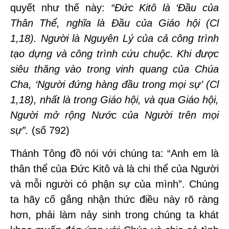
quyết như thế này:
“
Đức Kitô là ‘Đầu của
Th
ân Thể, nghĩa là Đầu của Giáo hội
(Cl
1,18). Người là Nguyên Lý của cả công trình
tạ
o d
ựng và công trình cứu chuộc. Khi được
siêu thăng vào trong vinh quang của Chúa
Cha, ‘
Người đứng hàng đầu trong mọi sự’ (Cl
1,18), nhất là trong Giáo hội, và qua Giáo hội,
Người mở rộng Nước của Người trên mọi
sự”.
(số 792)
Thánh Tông đồ nói với chúng ta: “Anh em là
thân thể của Đức Kitô và là chi thể của Người
và mỗi người có phận sự của mình”. Chúng
ta hãy cố gắng nhận thức điều này rõ ràng
hơn, phải làm nảy sinh trong chúng ta khát