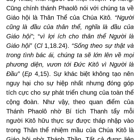
Cũng chính thánh Phaolô nói với chúng ta về
Giáo hội là Thân Thể của Chúa Kitô
.
“
Ngườ
i
c
ũng là đầu của thân th
ể, nghĩa là đầu của
Giáo hội”
; “
vì lợi ích cho thân th
ể Người là
Giáo hội”
(
Cl
1,18.24).
“
Sống theo sự th
ật và
trong tình bác á
i, ch
úng ta sẽ lớn lên về mọi
phương diện, vươn tới Đức Kitô vì Người là
Đầu”
(
Ep
4,15). Sự khác biệt không tạo nên
nguy hại cho sự hiệp nhất nhưng đóng góp
tích cực cho sự phát triển chung của toàn thể
cộng đoàn. Như vậy, theo quan điểm của
Thánh Phaolô nhờ Bí tích Thanh tẩy mỗi
người Kitô hữu thực sự được tháp nhập vào
trong Thân thể nhiệm mầu của Chúa Kitô là
Giáo hội nhờ Thánh Thần. Tất cả được liên