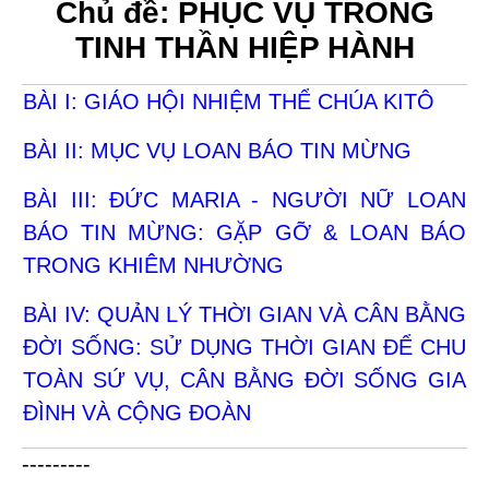
Chủ đề: PHỤC VỤ TRONG
TINH THẦN HIỆP HÀNH
BÀI I: GIÁO HỘI NHIỆM THỂ CHÚA KITÔ
BÀI II: MỤC VỤ LOAN BÁO TIN MỪNG
BÀI III: ĐỨC MARIA - NGƯỜI NỮ LOAN
BÁO TIN MỪNG: GẶP GỠ & LOAN BÁO
TRONG KHIÊM NHƯỜNG
BÀI IV: QUẢN LÝ THỜI GIAN VÀ CÂN BẰNG
ĐỜI SỐNG: SỬ DỤNG THỜI GIAN ĐỂ CHU
TOÀN SỨ VỤ, CÂN BẰNG ĐỜI SỐNG GIA
ĐÌNH VÀ CỘNG ĐOÀN
---------