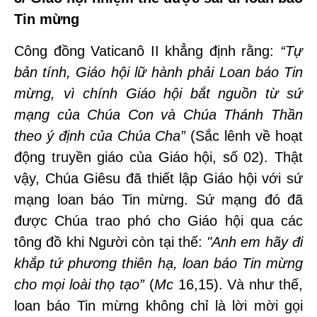
Tin mừng
Công đồng Vaticanô II khẳng định rằng:
“
Tự
bản tính, Giáo hội lữ hành phải Loan báo Tin
mừng, vì chính Giáo hội bắt nguồn từ sứ
mạng của Chú
a Con v
à Chúa Th
ánh Thần
theo ý định của Chúa Cha”
(Sắc lênh về hoạt
động truyền giáo của Giáo hội, số 02). Thật
vậy, Chúa Giêsu đã thiết lập Giáo hội với sứ
mạng loan báo Tin mừng. Sứ mạng đó đã
được Chúa trao phó cho Giáo hội qua các
tông đồ khi Người còn tại thế:
"Anh em h
ã
y đi
khắp tứ phương thi
ên hạ, loan báo Tin mừng
cho mọi loài thọ tạo”
(
Mc
16,15). Và như thế,
loan báo Tin mừng không chỉ là lời mời gọi