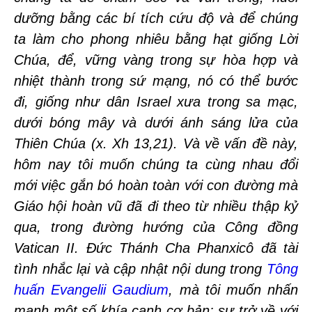
dưỡng bằng các bí tích cứu độ và để chúng
ta làm cho phong nhiêu bằng hạt giống Lời
Chúa, để, vững vàng trong sự hòa hợp và
nhiệt thành trong sứ mạng, nó có thể bước
đi, giống như dân Israel xưa trong sa mạc,
dưới bóng mây và dưới ánh sáng lửa của
Thiên Chúa (x. Xh 13,21). Và về vấn đề này,
hôm nay tôi muốn chúng ta cùng nhau đổi
mới việc gắn bó hoàn toàn với con đường mà
Giáo hội hoàn vũ đã đi theo từ nhiều thập kỷ
qua, trong đường hướng của Công đồng
Vatican II. Đức Thánh Cha Phanxicô đã tài
tình nhắc lại và cập nhật nội dung trong
Tông
huấn Evangelii Gaudium
, mà tôi muốn nhấn
mạnh một số khía cạnh cơ bản: sự trở về với