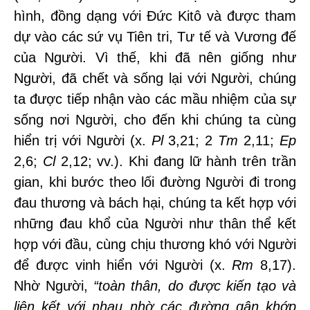
hình, đồng dạng với Đức Kitô và được tham
dự vào các sứ vụ Tiên tri, Tư tế và Vương đế
của Người. Vì thế, khi đã nên giống như
Người, đã chết và sống lại với Người, chúng
ta được tiếp nhận vào các mầu nhiệm của sự
sống nơi Người, cho đến khi chúng ta cùng
hiển trị với Người (x.
Pl
3,21; 2
Tm
2,11;
Ep
2,6;
Cl
2,12; vv.). Khi đang lữ hành trên trần
gian, khi bước theo lối đường Người đi trong
đau thương và bách hại, chúng ta kết hợp với
những đau khổ của Người như thân thể kết
hợp với đầu, cùng chịu thương khó với Người
để được vinh hiển với Người (x.
Rm
8,17).
Nhờ Người,
“
toàn th
â
n, do
được kiến tạo và
liên kết với nhau nhờ các đường gân khớp