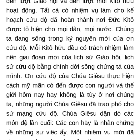
đến lượt Giáo hội và đến lượt mỗi Kitô hữu
hoạt động. Tất cả có nhiệm vụ làm cho kế
hoạch cứu độ đã hoàn thành nơi Đức Kitô
được tỏ hiện cho mọi dân, mọi nước. Chúng
ta đang sống trong kỷ nguyên mới của ơn
cứu độ. Mỗi Kitô hữu đều có trách nhiệm làm
nên giai đoạn mới của lịch sử Giáo hội, lịch
sử cứu độ bằng chính đời sống chứng tá của
mình. Ơn cứu độ của Chúa Giêsu thực hiện
cách mỹ mãn có đến được con người và thế
giới hôm nay hay không là tùy ở nơi chúng
ta, những người Chúa Giêsu đã trao phó cho
sứ mạng cứu độ. Chúa Giêsu dặn dò các
môn đệ lần cuối: Các con hãy là nhân chứng
về những sự việc ấy. Một nhiệm vụ mới đã