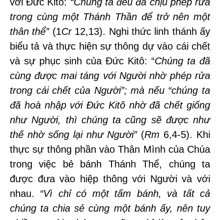
với Đức Kitô:
“
Chúng ta đều đã chịu ph
é
p rửa
trong c
ù
ng một Th
ánh Thần để trở nên một
th
ân th
ể”
(1
Cr
12,13). Nghi thức linh thánh ấy
biểu tả và thực hiện sự thông dự vào cái chết
và sự phục sinh của Đức Kitô: “
Chúng ta đã
c
ù
ng được mai táng với Người nhờ ph
é
p rửa
trong cá
i ch
ết của Người”; mà nếu
“
chúng ta
đã hoà nhậ
p v
ới Đức Kitô nhờ đã chết giống
như Người, th
ì chúng ta cũng sẽ được như
th
ế nhờ sống lại như Người”
(
Rm
6,4-5). Khi
thực sự thông phần vào Thân Mình của Chúa
trong việc bẻ bánh Thánh Thể, chúng ta
được đưa vào hiệp thông với Người và với
nhau.
“
Vì chỉ có một tấm bánh, và tất cả
chúng ta chia sẻ c
ù
ng một bánh ấy, nên tuy