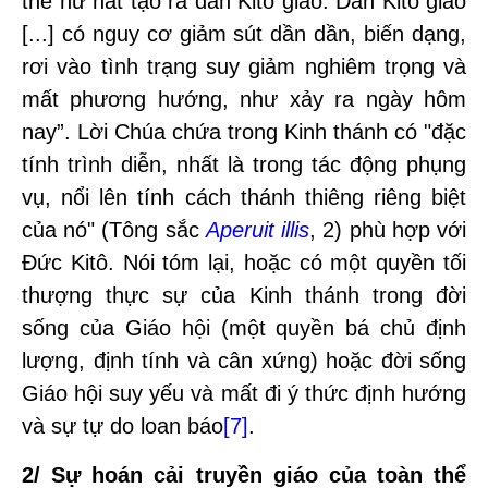
thể hư nát tạo ra dân Kitô giáo. Dân Kitô giáo
[...] có nguy cơ giảm sút dần dần, biến dạng,
rơi vào tình trạng suy giảm nghiêm trọng và
mất phương hướng, như xảy ra ngày hôm
nay”. Lời Chúa chứa trong Kinh thánh có "đặc
tính trình diễn, nhất là trong tác động phụng
vụ, nổi lên tính cách thánh thiêng riêng biệt
của nó" (Tông sắc
Aperuit illis
, 2) phù hợp với
Đức Kitô. Nói tóm lại, hoặc có một quyền tối
thượng thực sự của Kinh thánh trong đời
sống của Giáo hội (một quyền bá chủ định
lượng, định tính và cân xứng) hoặc đời sống
Giáo hội suy yếu và mất đi ý thức định hướng
và sự tự do loan báo
[7]
.
2/ Sự hoán cải truyền giáo của toàn thể