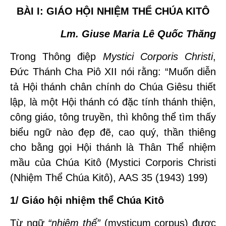
BÀI I:
GIÁO HỘI NHIỆM TH
Ể CHÚA KITÔ
Lm.
Giuse
Maria Lê Quốc Thăng
Trong Thông điệp
Mystici Corporis Christi
,
Đức Thánh Cha Piô XII nói rằng: “Muốn diễn
tả Hội thánh chân chính do Chúa Giêsu thiết
lập, là một Hội thánh có đặc tính thánh thiện,
công giáo, tông truyền, thì không thể tìm thấy
biểu ngữ nào đẹp đẽ, cao quý, thần thiêng
cho bằng gọi Hội thánh là Thân Thể nhiệm
mầu của Chúa Kitô (Mystici Corporis Christi
(Nhiệm Thể Chúa Kitô), AAS 35 (1943) 199)
1/
Giáo hội nhiệm thể Chúa Kitô
Từ ngữ
“
nhiệm th
ể”
(mysticum corpus) được