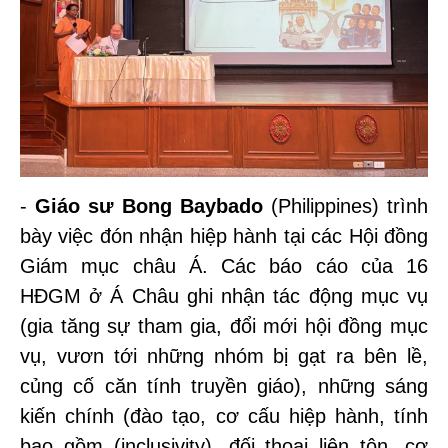
-
Giáo sư Bong Baybado
(Philippines) trình
bày việc đón nhận hiệp hành tại các Hội đồng
Giám mục châu Á. Các báo cáo của 16
HĐGM ở Á Châu ghi nhận tác động mục vụ
(gia tăng sự tham gia, đổi mới hội đồng mục
vụ, vươn tới những nhóm bị gạt ra bên lề,
củng cố căn tính truyền giáo), những sáng
kiến chính (đào tạo, cơ cấu hiệp hành, tính
bao gồm (inclusivity), đối thoại liên tôn, cơ