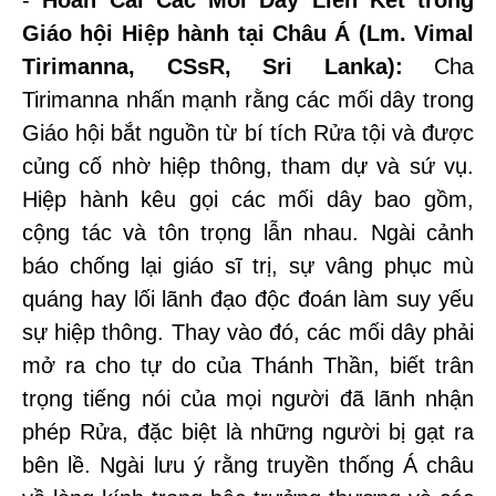
-
Hoán Cải Các Mối Dây Liên Kết trong
Giáo hội Hiệp hành tại Châu Á (Lm. Vimal
Tirimanna, CSsR, Sri Lanka):
Cha
Tirimanna nhấn mạnh rằng các mối dây trong
Giáo hội bắt nguồn từ bí tích Rửa tội và được
củng cố nhờ hiệp thông, tham dự và sứ vụ.
Hiệp hành kêu gọi các mối dây bao gồm,
cộng tác và tôn trọng lẫn nhau. Ngài cảnh
báo chống lại giáo sĩ trị, sự vâng phục mù
quáng hay lối lãnh đạo độc đoán làm suy yếu
sự hiệp thông. Thay vào đó, các mối dây phải
mở ra cho tự do của Thánh Thần, biết trân
trọng tiếng nói của mọi người đã lãnh nhận
phép Rửa, đặc biệt là những người bị gạt ra
bên lề. Ngài lưu ý rằng truyền thống Á châu