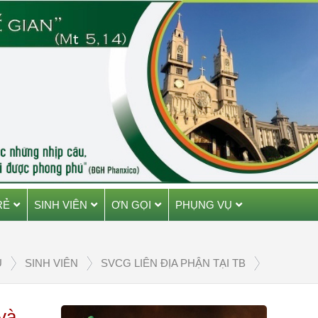
RẺ
SINH VIÊN
ƠN GỌI
PHỤNG VỤ
Ủ
SINH VIÊN
SVCG LIÊN ĐỊA PHẬN TẠI TB
và