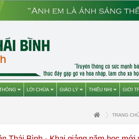
 THÔNG
LỜI CHÚA
GIÁO LÝ
THIẾU NHI
GIỚI T
TRANG CH
ận Thái Bình - Khai giảng năm học mới 