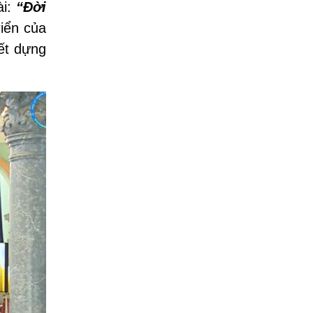
ài:
“Đời
riển của
ết dựng