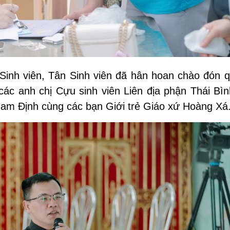
S
inh viên,
T
ân
S
inh viên
đã hân hoan chào đón
q
các anh chị Cựu sinh viên Liên địa phận Thái Bìn
Nam Định cùng các bạn Giới trẻ Giáo xứ Hoàng Xá