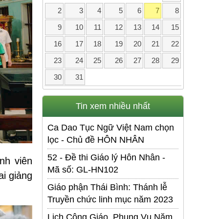
2
3
4
5
6
7
8
9
10
11
12
13
14
15
16
17
18
19
20
21
22
23
24
25
26
27
28
29
30
31
Tin xem nhiều nhất
Ca Dao Tục Ngữ Việt Nam chọn
lọc - Chủ đề HÔN NHÂN
52 - Đề thi Giáo lý Hôn Nhân -
nh viên
Mã số: GL-HN102
ai giảng
Giáo phận Thái Bình: Thánh lễ
Truyền chức linh mục năm 2023
Lịch Công Giáo. Phụng Vụ Năm