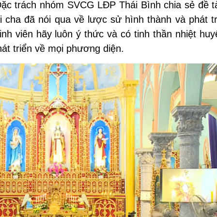
Đ
ặc trách nhóm SVCG
L
Đ
P Thái Bình chia sẻ đề t
 cha đã nói qua về lược sử hình thành
và phát t
h viên hãy luôn ý thức và có tinh thần nhiệt huy
át triển về mọi phương diện.