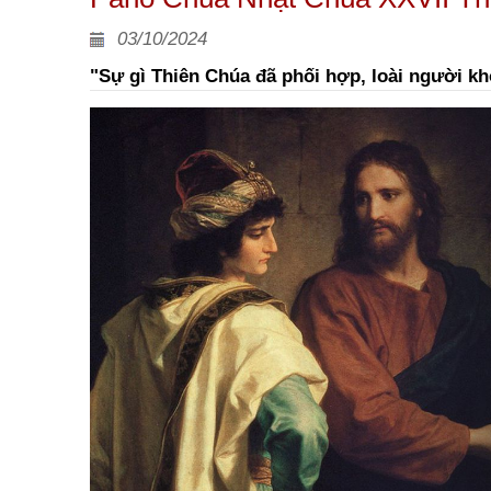
03/10/2024
"Sự gì Thiên Chúa đã phối hợp, loài người k