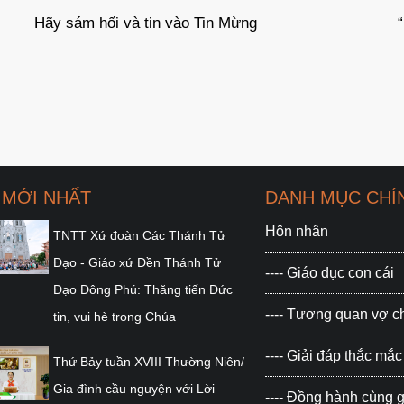
“Hãy đến mà xem” (Ga 1,39)
 MỚI NHẤT
DANH MỤC CHÍ
Hôn nhân
TNTT Xứ đoàn Các Thánh Tử
Đạo - Giáo xứ Đền Thánh Tử
---- Giáo dục con cái
Đạo Đông Phú: Thăng tiến Đức
---- Tương quan vợ 
tin, vui hè trong Chúa
---- Giải đáp thắc m
Thứ Bảy tuần XVIII Thường Niên/
Gia đình cầu nguyện với Lời
---- Đồng hành cùng g