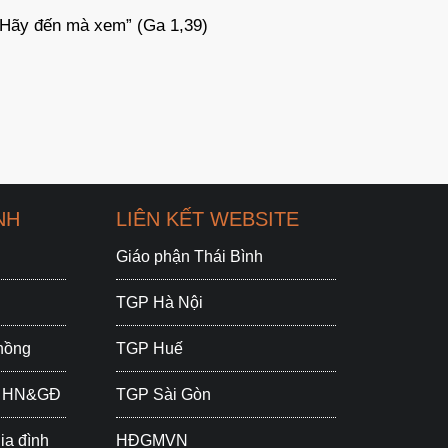
“Nếu chúng ta cùng chết với Đức Kitô, chúng ta
“Chúng
cũng sẽ cùng sống với Người” (Rm 6,8)
phương
(Mt 2, 
NH
LIÊN KẾT WEBSITE
Giáo phận Thái Bình
TGP Hà Nội
chồng
TGP Huế
ắc HN&GĐ
TGP Sài Gòn
ia đình
HĐGMVN