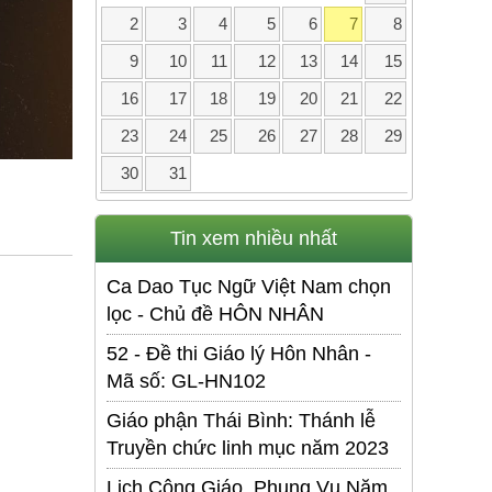
2
3
4
5
6
7
8
9
10
11
12
13
14
15
16
17
18
19
20
21
22
23
24
25
26
27
28
29
30
31
Tin xem nhiều nhất
Ca Dao Tục Ngữ Việt Nam chọn
lọc - Chủ đề HÔN NHÂN
52 - Đề thi Giáo lý Hôn Nhân -
Mã số: GL-HN102
Giáo phận Thái Bình: Thánh lễ
Truyền chức linh mục năm 2023
Lịch Công Giáo. Phụng Vụ Năm