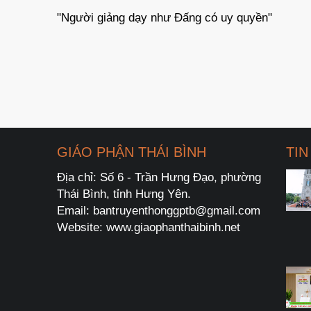
Hãy sám hối và tin vào Tin Mừng
GIÁO PHẬN THÁI BÌNH
TIN
Địa chỉ: Số 6 - Trần Hưng Đạo, phường
Thái Bình, tỉnh Hưng Yên.
Email: bantruyenthonggptb@gmail.com
Website: www.giaophanthaibinh.net