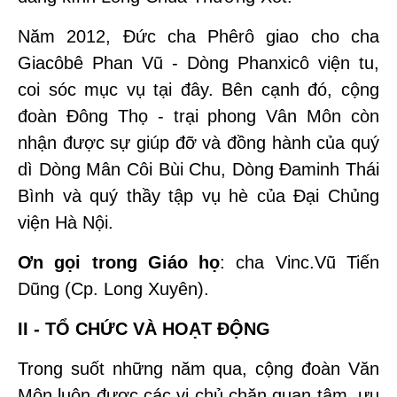
Năm 2012, Đức cha Phêrô giao cho cha
Giacôbê Phan Vũ - Dòng Phanxicô viện tu,
coi sóc mục vụ tại đây. Bên cạnh đó, cộng
đoàn Đông Thọ - trại phong Vân Môn còn
nhận được sự giúp đỡ và đồng hành của quý
dì Dòng Mân Côi Bùi Chu, Dòng Đaminh Thái
Bình và quý thầy tập vụ hè của Đại Chủng
viện Hà Nội.
Ơn gọi trong Giáo họ
: cha Vinc.Vũ Tiến
Dũng (Cp. Long Xuyên).
II - TỔ CHỨC VÀ HOẠT ĐỘNG
Trong suốt những năm qua, cộng đoàn Văn
Môn luôn được các vị chủ chăn quan tâm, ưu