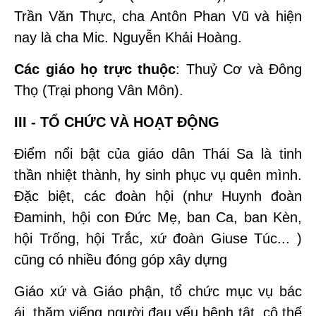
Trần Văn Thực, cha Antôn Phan Vũ và hiện
nay là cha Mic. Nguyễn Khải Hoàng.
Các giáo họ trực thuộc
: Thuỷ Cơ và Đông
Thọ (Trại phong Vân Môn).
III - TỔ CHỨC VÀ HOẠT ĐỘNG
Điểm nổi bật của giáo dân Thái Sa là tinh
thần nhiệt thành, hy sinh phục vụ quên mình.
Đặc biệt, các đoàn hội (như Huynh đoàn
Đaminh, hội con Đức Mẹ, ban Ca, ban Kèn,
hội Trống, hội Trắc, xứ đoàn Giuse Túc... )
cũng có nhiều đóng góp xây dựng
Giáo xứ và Giáo phận, tổ chức mục vụ bác
ái, thăm viếng người đau yếu bệnh tật, cô thế