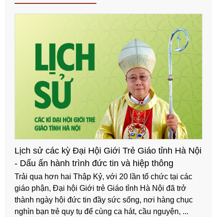
Sơ đồ Đại Hội Giới Trẻ Giáo tỉnh Hà Nội lần thứ
XXI
Đại hội Giới trẻ Giáo tỉnh Hà Nội lần thứ XXI sẽ được
diễn ra tại Toà Giám mục Giáo phận Thái Bình từ ngày
18-19/11/2025 với chủ đề: “Chúng tôi cùng đi với anh”
(Ga 21,3). Ban tổ chức gửi đến quý Đấng ...