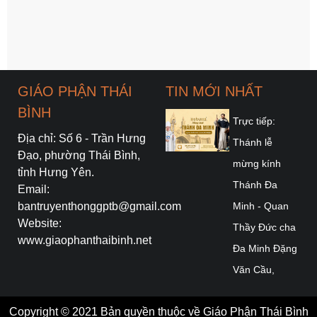
GIÁO PHẬN THÁI
TIN MỚI NHẤT
BÌNH
Trực tiếp:
Địa chỉ: Số 6 - Trần Hưng
Thánh lễ
Đạo, phường Thái Bình,
mừng kính
tỉnh Hưng Yên.
Thánh Đa
Email:
bantruyenthonggptb@gmail.com
Minh - Quan
Website:
Thầy Đức cha
www.giaophanthaibinh.net
Đa Minh Đặng
Văn Cầu,
Giám mục
Copyright © 2021 Bản quyền thuộc về Giáo Phận Thái Bình
Chính Toà