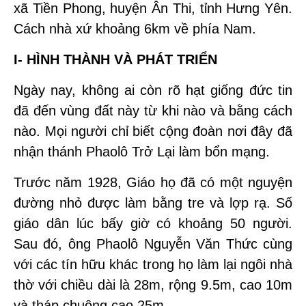
xã Tiền Phong, huyện Ân Thi, tỉnh Hưng Yên.
Cách nhà xứ khoảng 6km về phía Nam.
I- HÌNH THÀNH VÀ PHÁT TRIỂN
Ngày nay, không ai còn rõ hạt giống đức tin
đã đến vùng đất này từ khi nào và bằng cách
nào. Mọi người chỉ biết cộng đoàn nơi đây đã
nhận thánh Phaolô Trở Lại làm bổn mạng.
Trước năm 1928, Giáo họ đã có một nguyện
đường nhỏ được làm bằng tre và lợp rạ. Số
giáo dân lúc bấy giờ có khoảng 50 người.
Sau đó, ông Phaolô Nguyễn Văn Thức cùng
với các tín hữu khác trong họ làm lại ngôi nhà
thờ với chiều dài là 28m, rộng 9.5m, cao 10m
và tháp chuông cao 25m..