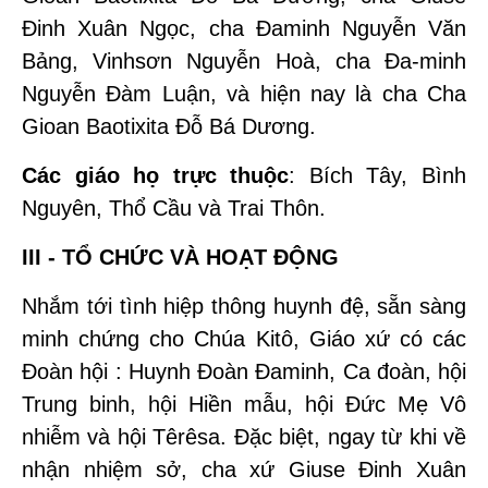
Đinh Xuân Ngọc, cha Đaminh Nguyễn Văn
Bảng, Vinhsơn Nguyễn Hoà, cha Đa-minh
Nguyễn Đàm Luận,
và hiện nay là cha Cha
Gioan Baotixita Đỗ Bá Dương.
Các giáo họ trực thuộc
: Bích Tây, Bình
Nguyên, Thổ Cầu và Trai Thôn.
III - TỔ CHỨC VÀ HOẠT ĐỘNG
Nhắm tới tình hiệp thông huynh đệ, sẵn sàng
minh chứng cho Chúa Kitô, Giáo xứ có các
Đoàn hội : Huynh Đoàn Đaminh, Ca đoàn, hội
Trung binh, hội Hiền mẫu, hội Đức Mẹ Vô
nhiễm và hội Têrêsa. Đặc biệt, ngay từ khi về
nhận nhiệm sở, cha xứ Giuse Đinh Xuân