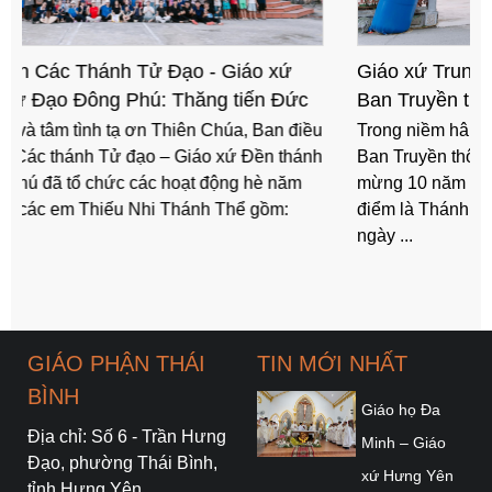
Giáo xứ Trung Thành: Mừng 10 năm thành lập
Ban Truyền thông Giáo xứ
Trong niềm hân hoan và tâm tình tạ ơn Thiên Chúa,
Ban Truyền thông Giáo xứ Trung Thành đã tổ chức
mừng 10 năm hồng ân hình thành và phát triển, cao
điểm là Thánh lễ tạ ơn được cử hành vào lúc 16g00
ngày ...
GIÁO PHẬN THÁI
TIN MỚI NHẤT
BÌNH
Giáo họ Đa
Địa chỉ: Số 6 - Trần Hưng
Minh – Giáo
Đạo, phường Thái Bình,
xứ Hưng Yên
tỉnh Hưng Yên.