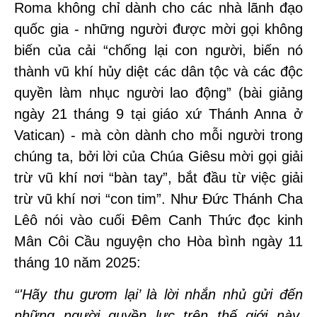
Roma không chỉ dành cho các nhà lãnh đạo
quốc gia - những người được mời gọi không
biến của cải “chống lại con người, biến nó
thành vũ khí hủy diệt các dân tộc và các độc
quyền làm nhục người lao động” (bài giảng
ngày 21 tháng 9 tại giáo xứ Thánh Anna ở
Vatican) - mà còn dành cho mỗi người trong
chúng ta, bởi lời của Chúa Giêsu mời gọi giải
trừ vũ khí nơi “bàn tay”, bắt đầu từ việc giải
trừ vũ khí nơi “con tim”. Như Đức Thánh Cha
Lêô nói vào cuối Đêm Canh Thức đọc kinh
Mân Côi Cầu nguyện cho Hòa bình ngày 11
tháng 10 năm 2025:
“'Hãy thu gươm lại’ là lời nhắn nhủ gửi đến
những người quyền lực trên thế giới này,