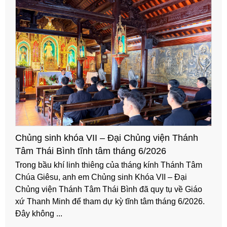
Dự tu Giáo phận Thái Bình – Miền Nam: Lễ Bế
giảng năm học 2025-2026
Trong bầu khí hân hoan của ngày lễ kính Mình và Máu
Thánh Chúa Kitô, chiều Chúa Nhật, ngày 07/06/2026,
anh em Dự tu Giáo phận Thái Bình – miền Nam đã tổ
chức Lễ Bế giảng năm học 2025 – 2026. Đây là dịp ...