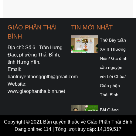
GIÁO PHẬN THÁI
TIN MỚI NHẤT
BÌNH
Thứ Bảy tuần
Địa chỉ: Số 6 - Trần Hưng
XVIII Thường
Đạo, phường Thái Bình,
Niên/ Gia đình
tỉnh Hưng Yên.
cầu nguyện
Email:
bantruyenthonggptb@gmail.com
với Lời Chúa/
Website:
Giáo phận
www.giaophanthaibinh.net
Thái Bình
Bài Giảng
Chúa Nhật XIX
Copyright © 2021 Bản quyền thuộc về Giáo Phận Thái Bình
TN - Năm A l/
Đang online: 114 | Tổng lượt truy cập: 14,159,517