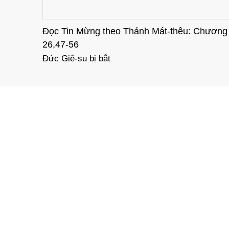
êu: Chương
Đọc Tin Mừng theo Thánh Mát-thêu: C
26,36-46
Đức Giê-su cầu nguyện tại vườn Ghết-sê-
GIÁO PHẬN THÁI BÌNH
TIN
Địa chỉ: Số 6 - Trần Hưng Đạo, phường
Thái Bình, tỉnh Hưng Yên.
Email: bantruyenthonggptb@gmail.com
Website: www.giaophanthaibinh.net