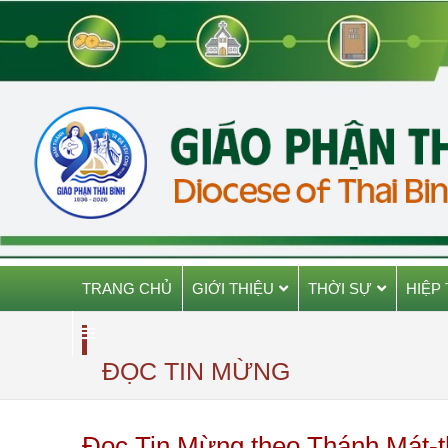
TRANG CHỦ
GIỚI THIỆU
THỜI SỰ
HIỆP
ĐỌC TIN MỪNG
Đọc Tin Mừng theo Thánh Mát-