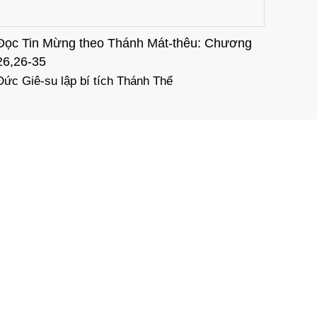
Đọc Tin Mừng theo Thánh Mát-thêu: Chương
28,11-20
Các thượng tế lừa đảo - Đức Giê-su hiện ra tại
Ga-li-lê, và sai môn đệ đi đến với muôn dân
NH
LIÊN KẾT WEBSITE
Giáo phận Thái Bình
TGP Hà Nội
chồng
TGP Huế