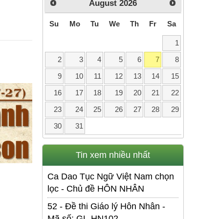
August
2026
Su
Mo
Tu
We
Th
Fr
Sa
1
2
3
4
5
6
7
8
9
10
11
12
13
14
15
16
17
18
19
20
21
22
23
24
25
26
27
28
29
30
31
Tin xem nhiều nhất
Ca Dao Tục Ngữ Việt Nam chọn
lọc - Chủ đề HÔN NHÂN
52 - Đề thi Giáo lý Hôn Nhân -
Mã số: GL-HN102