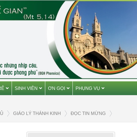
RẺ
SINH VIÊN
ƠN GỌI
PHỤNG VỤ
HỦ
GIÁO LÝ THÁNH KINH
ĐỌC TIN MỪNG