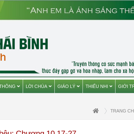
 THÔNG
LỜI CHÚA
GIÁO LÝ
THIẾU NHI
GIỚI T
TRANG C
thêu: Chương 10,17-27