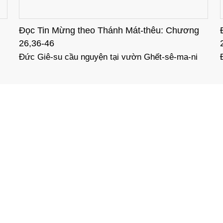
hương
Đọc Tin Mừng theo Thánh Mát-thêu: Chương
26,26-35
ma-ni
Đức Giê-su lập bí tích Thánh Thể
 MỚI NHẤT
DANH MỤC CHÍ
Hôn nhân
Đại hội Huấn giáo phục vụ công
cuộc loan báo Tin Mừng Toàn
---- Giáo dục con cái
quốc lần thứ VII - khép lại trong
---- Tương quan vợ 
hiệp thông, mở ra một hướng đi