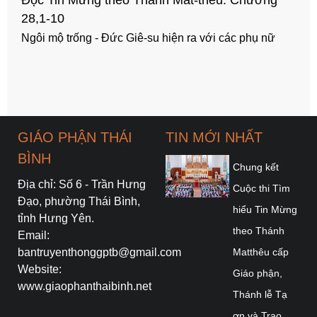
27,57-66
Mai táng Đức Giê-su - Lính canh mồ
GIÁO PHẬN THÁI
TIN MỚI NHẤT
BÌNH
Chung kết
Địa chỉ: Số 6 - Trần Hưng
Cuộc thi Tìm
Đạo, phường Thái Bình,
hiểu Tin Mừng
tỉnh Hưng Yên.
theo Thánh
Email:
bantruyenthonggptb@gmail.com
Matthêu cấp
Website:
Giáo phận,
www.giaophanthaibinh.net
Thánh lễ Tạ
ơn và Trao