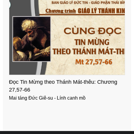
Đọc Tin Mừng theo Thánh Mát-thêu: Chương
27,39-56
Đức Giê-su bị nhục mạ - Đức Giê-su trút linh hồn