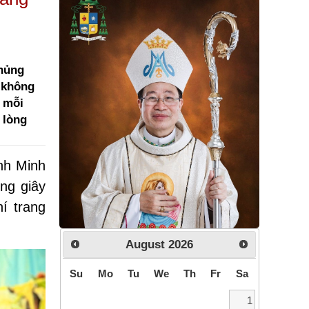
Chủng
 không
ể mỗi
 lòng
nh Minh
ng giây
í trang
August
2026
Su
Mo
Tu
We
Th
Fr
Sa
1