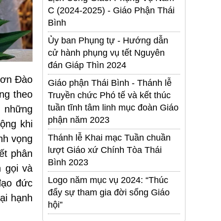
C (2024-2025) - Giáo Phận Thái
Bình
Ủy ban Phụng tự - Hướng dẫn
cử hành phụng vụ tết Nguyên
đán Giáp Thìn 2024
sơn Đào
Giáo phận Thái Bình - Thánh lễ
ng theo
Truyền chức Phó tế và kết thúc
tuần tĩnh tâm linh mục đoàn Giáo
h những
phận năm 2023
ộng khi
Thánh lễ Khai mạc Tuần chuần
nh vọng
lượt Giáo xứ Chính Tòa Thái
ết phân
Bình 2023
 gọi và
Logo năm mục vụ 2024: “Thúc
đạo đức
đẩy sự tham gia đời sống Giáo
ại hạnh
hội”