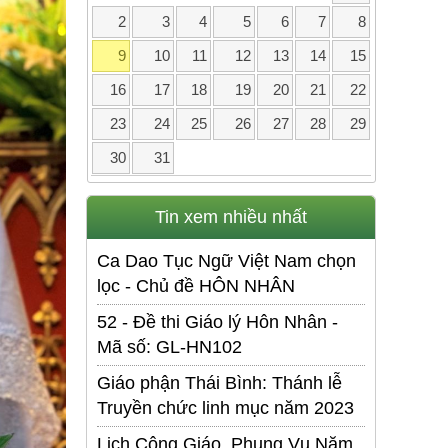
2
3
4
5
6
7
8
9
10
11
12
13
14
15
16
17
18
19
20
21
22
23
24
25
26
27
28
29
30
31
Tin xem nhiều nhất
Ca Dao Tục Ngữ Việt Nam chọn
lọc - Chủ đề HÔN NHÂN
52 - Đề thi Giáo lý Hôn Nhân -
Mã số: GL-HN102
Giáo phận Thái Bình: Thánh lễ
Truyền chức linh mục năm 2023
Lịch Công Giáo. Phụng Vụ Năm