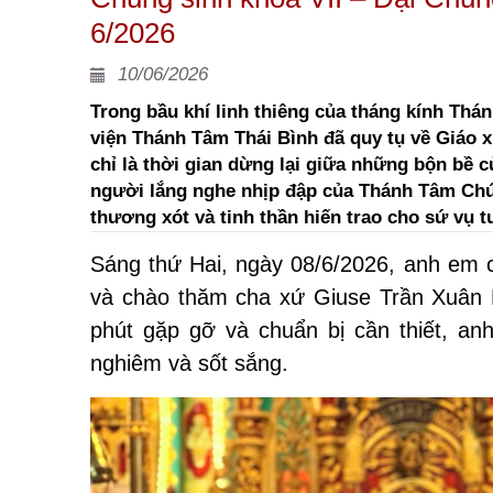
6/2026
10/06/2026
Trong bầu khí linh thiêng của tháng kính Th
viện Thánh Tâm Thái Bình đã quy tụ về Giáo 
chỉ là thời gian dừng lại giữa những bộn bề 
người lắng nghe nhịp đập của Thánh Tâm Chúa
thương xót và tinh thần hiến trao cho sứ vụ t
Sáng thứ Hai, ngày 08/6/2026, anh em 
và chào thăm cha xứ Giuse Trần Xuân
phút gặp gỡ và chuẩn bị cần thiết, an
nghiêm và sốt sắng.