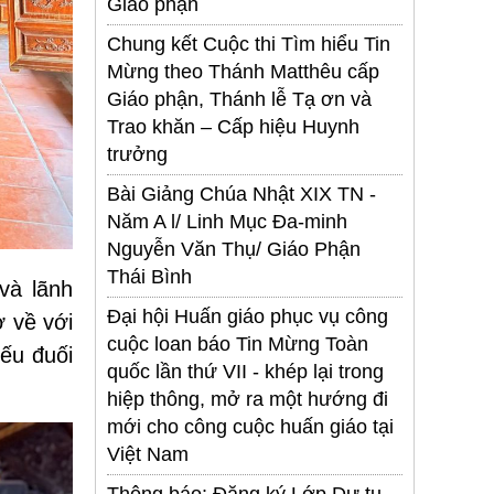
Giáo phận
Chung kết Cuộc thi Tìm hiểu Tin
Mừng theo Thánh Matthêu cấp
Giáo phận, Thánh lễ Tạ ơn và
Trao khăn – Cấp hiệu Huynh
trưởng
Bài Giảng Chúa Nhật XIX TN -
Năm A l/ Linh Mục Đa-minh
Nguyễn Văn Thụ/ Giáo Phận
Thái Bình
và lãnh
Đại hội Huấn giáo phục vụ công
ở về với
cuộc loan báo Tin Mừng Toàn
yếu đuối
quốc lần thứ VII - khép lại trong
hiệp thông, mở ra một hướng đi
mới cho công cuộc huấn giáo tại
Việt Nam