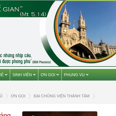
RẺ
SINH VIÊN
ƠN GỌI
PHỤNG VỤ
Ủ
ƠN GỌI
ĐẠI CHỦNG VIỆN THÁNH TÂM
háng