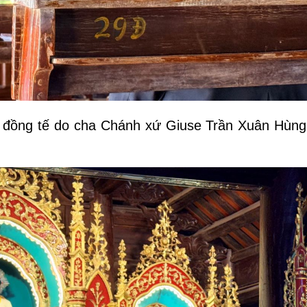
ễ đồng tế do cha Chánh xứ Giuse Trần Xuân Hùng