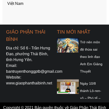
Việt Nam
GIÁO PHẬN THÁI
TIN MỚI NHẤT
BÌNH
Trở nên môn
Địa chỉ: Số 6 - Trần Hưng
đệ thừa sai
Đạo, phường Thái Bình,
theo linh đạo
tỉnh Hưng Yên.
Anh Em Giảng
Email:
bantruyenthonggptb@gmail.com
Thuyết
Website:
www.giaophanthaibinh.net
Ngày 10/8
thánh Lô-ren-
xô – Phó tế –
Tử đạo/ Gia
Copyright © 2021 Bản quyền thuộc về Giáo Phận Thái Bình